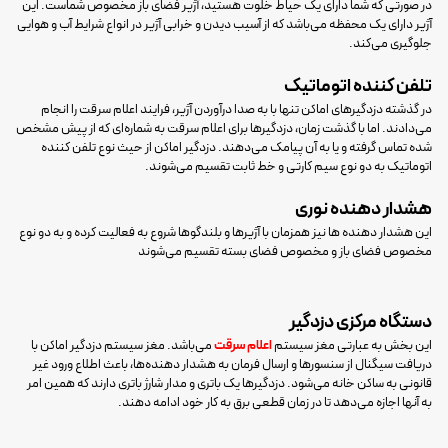
در صورتی که شما دارای یک حیاط خلوت هستید، آژیر فضای باز مخصوص شماست. این
آژیر دارای یک محفظه می‌باشد که از آسیب دیدن و خرابی آژیر در انواع شرایط آب و هوایی
جلوگیری می‌کند.
تلفن کننده اتوماتیک
در گذشته دزدگیرهای اماکن تنها با به صدا درآوردن آژیر، فرایند اعلام سرقت را انجام
می‌دادند. اما با گذشت زمان، دزدگیرها برای اعلام سرقت به شماره‌ای که از پیش مشخص
شده تماس گرفته و یا به آن پیامک می‎‌دهند. دزدگیر اماکن از حیث نوع تلفن کننده
اتوماتیک به دو نوع سیم کارتی و خط ثابت تقسیم می‌شوند.
هشدار دهنده نوری
این هشدار دهنده ها نیز همزمان با آژیرها و بلندگوها شروع به فعالیت کرده و به دو نوع
مخصوص فضای باز و مخصوص فضای بسته تقسیم می‌شوند
دستگاه مرکزی دزدگیر
این بخش به عبارتی مغز سیستم
اعلام سرقت
می‌باشد. مغز سیستم دزدگیر اماکن با
دریافت سیگنال از سنسورها و ارسال فرمان به هشدار دهنده‌ها، باعث اطلاع ورود غیر
قانونی به ساکن خانه می‌شود. دزدگیرها یک باتری و مدار شارژ باتری دارند که همین امر
به آنها اجازه می‌دهد تا در زمان قطعی برق به کار خود ادامه دهند.