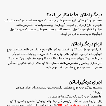
دزدگیر اماکن چگونه کار می‌کند؟
سیستم دزدگیر اماکن دارای سنسورهایی می‌باشد که جهت مشاهده هر گونه حرکت غیر
قانونی و خارج از عرف را با کشیدن آژیر، ارسال پیامک و یا تماس اطلاع می‌دهد.
سوئیچ آلفا یا ریموت کنترل یا صفحه کلید از جمله چیزهایی هستند که جهت کنترل
دزدگیرها مورد استفاده قرار می‌گیرند.
انواع دزدگیر اماکن
یکی از این عوامل تاثیر گذار بر قیمت دزدگیر اماکن، نوع دزدگیر می‌باشد. شناخت انواع
دزدگیر خانه در خرید دزدگیر اماکن نیز به شما کمک می‌کند چرا با شناخت انواع آن
می‌توانید دزدگیری را بر اساس مشخصات خانه و مکان مورد نظر خریداری کنید. دزدگیر
منزل دارای چشمی و سنسور می‌باشد. بنابراین دزدگیر اماکن از نظر دتکتور یا حسگر و
چشمی یا سنسور به انواع مختلفی تقسیم می‌شود.
اجزای دزدگیر اماکن
سیستم دزدگیر خانه انواع مختلفی داشته و بدین ترتیب، دارای اجزای متفاوتی
می‌باشد.
اما معمولاً اجزای ثابت یک دزدگیر عبارت است از :
پنل مرکزی آلارم یا دستگاه مرکزی دزدگیر، چشم الکترونیکی ( سنسور
چشمی دزدگیر
حرکتی - رادار -
سنسور مادون قرمز PIR
)، آژیر و بلندگو، پدال یا شاسی اضطراری، سنسور