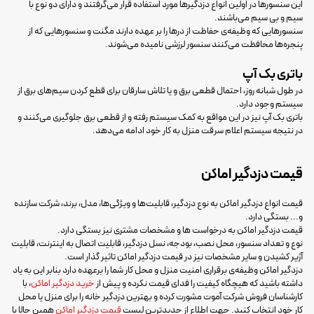
این سنسورها در اولین انواع دزدگیرها مورد استفاده قرار می‌گرفتند و دارای دو نوع با
سیم و بی سیم می‌باشند.
سنسورهایی که وظیفه‌ی حفاظت از درها را بر عهده دارند مگنت و سنسورهایی که از
پنجره‌ها محافظت می‌کنند سنسور لرزشی نامیده می‌شوند.
باتری بک آپ
در طول شبانه روز، احتمال قطعی برق و یا تلاش سارقان برای قطع کردن سیم‌های برق از
سیستم وجود دارد.
باتری بک آپ نیز در این مواقع به کمک سیستم رفته و از قطعی برق جلوگیری می‌کنند و
در نتیجه سیستم اعلام سرقت منزل به کار خود ادامه می‌دهد.
قیمت دزدگیر اماکن
قیمت انواع دزدگیر اماکن به نوع دزدگیر، قابلیت‌ها و ویژگی‌ها، مدل، برند، شرکت سازنده
و... بستگی دارد.
قیمت دزدگیر اماکن به درخواست ها و مشخصات مشتری نیز بستگی دارد.
نوع و تعداد سنسور، محل نصب، بودجه، نسل دزدگیر، قابلیت اتصال به اینترنت، قابلیت
آژیر کشیدن و سایر مشخصات نیز در قیمت دزدگیر اماکن تاثیر گذار است.
دزدگیر اماکن وظیفه‌ی برقراری امنیت منزل و محل کار شما را برعهده دارد بنابر این به یاد
داشته باشید که هیچگاه کیفیت را فدای قیمت نکرده و پیش از
خرید دزدگیر اماکن
، با
کارشناسان فروش شرکت آموت مشورت کرده و بهترین دزدگیر خانه را برای منزل یا محل‌
کار خود انتخاب کنید. جهت اطلاع از جدیدترین لیست
قیمت دزدگیر اماکن
همین حالا با