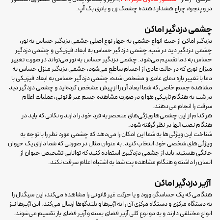
در و پنجره، چراغ هشدار‌ دهنده چشمک زن و باتری بک آپ.
چشمی دزدگیر اماکن
دزدگیر اماکن از حیث انواع چشمی به چهار نوع اصلی چشمی دزدگیر حساس به نور،
چشمی دزدگیر دید در شب، چشمی دزدگیر حساس به ابعاد فیزیکی و چشمی دزدگیر
حساس به دما تقسیم می‌شود. چشمی دزدگیر حساس به نور می‌تواند در صورت تغییر
میزان نوری که در حالت عادی از اجسام ساطع می‌شود، چشمی دزدگیر منزل حساس به
دما با تغییر بازه دمای عادی و مشخص شده، چشمی دزدگیر حساس به ابعاد فیزیکی با
مشاهده جسم خاصی که شما ابعاد آن را از پیش مشخص کرده‌اید و چشمی دزدگیر دید
در شب به هنگام تاریکی هوا و در صورت مشاهده جسم غیر قانونی، عملیات اعلام
سرقت را انجام می‌دهند.
هر کدام از این چشمی‌ها ویژگی‌های منحصر به فرد خود را دارند و نکاتی که باید در
هنگام نصب آنها در نظر گرفته شود.
شناخت این ویژگی‌ها به شما این امکان را می‌دهد که چشمی مورد نظر را با توجه به
ویژگی‌های شخصی خود انتخاب کنید. به عنوان مثال در صورتی که شما دارای یک حیوان
خانگی هستید، باید از چشمی دزدگیری استفاده کنید که توانایی تشخیص حیوان از
انسان را داشته و هنگام مشاهده پت شما به اشتباه اعلام سرقت نکند.
آژیر دزدگیر اماکن
هنگامی که یک حساسگر، ورود و یا حرکت غیر قانونی را مشاهده می‌کند، این سیگنال را
به دستگاه مرکزی و دستگاه مرکزی آن را به آژیرها و بلندگوها ارسال می‌کند. این آژیرها نیز
انواع مختلفی دارند و به دو نوع کلی آژیر فضای بسته و آژیر فضای باز تقسیم می‌شوند.