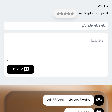
نظرات
امتیاز شما به این خدمت
ثبت نظر
09198817991
|
021-86083968