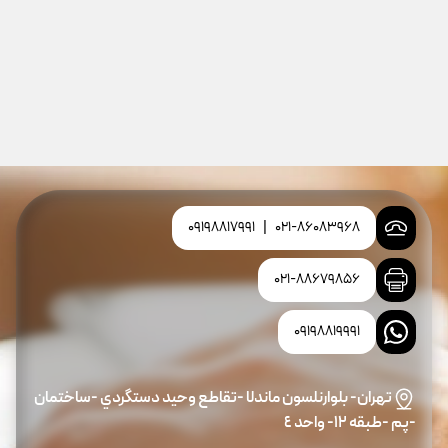
09198817991
|
021-86083968
021-88679856
09198819991
تهران- بلوارنلسون ماندلا -تقاطع وحيد دستگردي -ساختمان
-پم -طبقه ١٢- واحد ٤