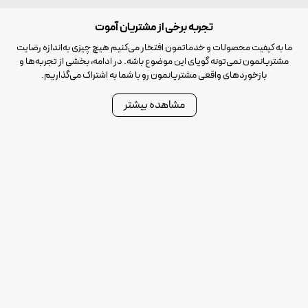
تجربه برخی از مشتریان آموت
ما به کیفیت محصولات و خدماتمون افتخار می‌کنیم هیچ چیزی به‌اندازه رضایت
مشتریانمون نمی‌تونه گویای این موضوع باشه. در ادامه، بخشی از تجربه‌ها و
بازخوردهای واقعی مشتریانمون رو با شما به اشتراک می‌گذاریم.
مشاهده بیشتر
تحویل سریع، پشتیبانی عالی. واقعاً
کارشناس‌ها خیلی صبور و حرفه‌ای
فراتر از انتظارم بود
توضیح دادن، احساس امنیت
بیشتری دارم الان
کارخانه امید پی
کارخانه ایستکول
مدیر کل
مدیر فروش