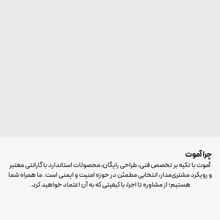
بیشتر بدانید
تماس با ما
تحلیل ریسک و شناخت نیازهای عملیاتی مشتری طراحی می‌
بر ارتقاء امنیت، پایداری و تداوم عملکرد مجموعه نیز
استفاده از تجهیزات حرفه‌ای و استانداردهای روز، در کنار 
اجرا و خدمات پشتیبانی، باعث شده آموت به عنوان شریک
بسیاری از سازمان‌ها، صنایع و مجموعه‌های حساس و ح
شود. ما تلاش می‌کنیم با ارائه راهکارهای پایدار و قا
سازمان‌ها کمک کنیم ریسک‌های امنیتی و اختلالات عملی
داده و زیرساختی مطمئن برای آینده ایجاد کنند. آموت؛ راه
پایدار برای محیط‌های سازمانی، صنعتی و مراکز حساس و حیا
چرا آموت
آموت با تکیه بر تخصص فنی، طراحی رایگان، محصولات استاندارد با گارانتی معتبر
و رویکرد مشتری‌مدار، انتخابی مطمئن در حوزه امنیت و ایمنی است. ما همراه شما
هستیم؛ از مشاوره تا اجرا، با کیفیتی که به آن اعتماد خواهید کرد.
مشاوره فنی و طراحی رایگان