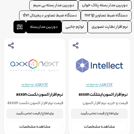
دوربین مدار بسته پلاک خوان
دوربین مدار بسته بی سیم
دستگاه ضبط تصاویر nvr ip
دستگاه ضبط تصاویر دیجیتال dvr
نرم افزار نظارت تصویری
لوازم جانبی
دوربین مداربسته
نرم افزار اکسون اینتلکت axxon
نرم افزار اکسون نکست axxon
next4
intellect
قیمت و خرید نرم افزار اکسون
قیمت نرم افزار اکسون نکست axxon
اینتلکت axxon intellect تولید
next4
برای اطلاع از قیمت تماس بگیرید
برای اطلاع از قیمت تماس بگیرید
شرکت اکسون سافت، جهت استعلام
قیمت نرم افزار اکسون اینتلکت
مشاهده مشخصات
مشاهده مشخصات
axxon intellect با ما تماس بگیرید