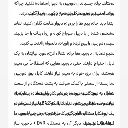
مختلف برای چسباندن دوربین به دیوار استفاده نکنید چرا که
مراحل نصب دوربین از طریق سوراخ کردن و پیچ کاری :
روش امنی نبوده و ممکن است به دوربین شما آسیب بزند.
ابتدا باید جای پیچ ها را بر روی دیوار علامت گذاری کنید، نقاط
مشخص شده را با دریل سوراخ کرده و رول پلاک را جا بزنید.
سپس دوربین را پیچ کرده و زاویه‌ی دلخواه را انتخاب کنید.
منبع تغذیه : دوربین‌ها برای انتقال انرژی مورد نیازشان به یک
کابل احتیاج دارند. حتی دوربین‌هایی که اصطلاحاً بی سیم
هستند، برای برق خود به سیم نیاز دارند. کابل برق دوربین
مداربسته از سمتی با کمک سوکت به پشت دستگاه و از سمت
مقابل به برق شهری وصل می‌شود. دوربین‌های مداربسته
اتصال به دستگاه ذخیره سازی : این کار با استفاده از یک کابل
نیازی به محافظ و پوشش ندارند اما سوکت آنها نیاز است که در
مخصوص انجام می‌شود. این کابل که BNC نامیده می‌شود،
یک پوشش ضد آب قرار بگیرد تا در صورت برخورد باران و… با
یک نوع کابل متقارن است که یک طرفش به خروجی دوربین (
آنها، خراب نشوند.
Output ) و طرف دیگر آن به دستگاه DVR ( ذخیره ساز