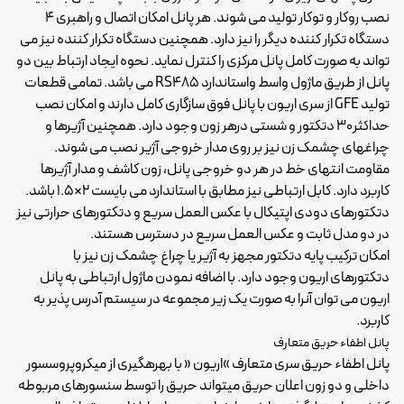
نصب روکار و توکار تولید می شوند. هر پانل امکان اتصال و راهبری 4
دستگاه تکرار کننده دیگر را نیز دارد. همچنین دستگاه تکرار کننده نیز می
تواند به صورت کامل پانل مرکزی را کنترل نماید. نحوه ایجاد ارتباط بین دو
پانل از طریق ماژول واسط واستاندارد RS485 می باشد. تمامی قطعات
تولید GFE از سری اریون با پانل فوق سازگاری کامل دارند و امکان نصب
حداکثر30 دتکتور و شستی درهر زون وجود دارد. همچنین آژیرها و
چراغهای چشمک زن نیز بر روی مدار خروجی آژیر نصب می شوند.
مقاومت انتهای خط در هر دو خروجی پانل، زون کاشف و مدار آژیرها
کاربرد دارد. کابل ارتباطی نیز مطابق با استاندارد می بایست 2×1.5 باشد.
دتکتورهای دودی اپتیکال با عکس العمل سریع و دتکتورهای حرارتی نیز
در دو مدل ثابت و عکس العمل سریع در دسترس هستند.
امکان ترکیب پایه دتکتور مجهز به آژیر یا چراغ چشمک زن نیز با
دتکتورهای اریون وجود دارد. با اضافه نمودن ماژول ارتباطی به پانل
اریون می توان آنرا به صورت یک زیر مجموعه در سیستم آدرس پذیر به
کاربرد.
پانل اطفاء حریق متعارف
پانل اطفاء حریق سری متعارف »اریون « با بهرهگیری از میکروپروسسور
داخلی و دو زون
اعلان حریق
میتواند حریق را توسط سنسورهای مربوطه