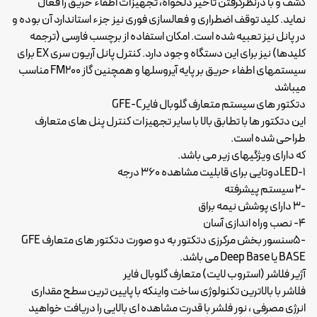
کشف و با درنظرگرفتن تاخیر دلخواه، تجهیزات اطفاء حریق را فعال
نماید. کلید توقف اضطراری و فعالسازی فوری نیز جزء استاندارد آن بوده و
در پانل نیز تعبیه شده است. امکان استفاده از برچسب فارسی (ترجمه
کلیدها) نیز برای این دستگاه وجود دارد. کنترل پانل آریون سری EX برای
سیستمهای اطفاء حریق بر پایه آیروسلها و همچنین گاز FM200 مناسب
میباشد
دتکتور های سیستم متعارف گلوبال فایرGFE-C
این دتکتور ها با تطابق بالا با سایر تجهیزات کنترل پنل های متعارف
طراحی شده است.
که دارای ویژگیهای زیر می باشد.
LED-1دوتایی برای قابلیت مشاهده 360 درجه
-2 سیستم پیشرفته
-3 دارای پوشش نیمه براق
4- نصب وراه اندازی آسان
-5سنسور بخش مرکرزی دتکتور به دو صورت دتکتور های متعارف GFE
BASE یا Deep Base می باشد.
آژیر فلاشر (استروب لایت) متعارف گلوبال فایر
فلاشر با بالاترین تکنولوژی ساخت واینکه با پایین ترین سطح مقداری
انرژی مصرفی ، نور فلشر با قدرت مشاهده ای بالایی را دریافت خواهید