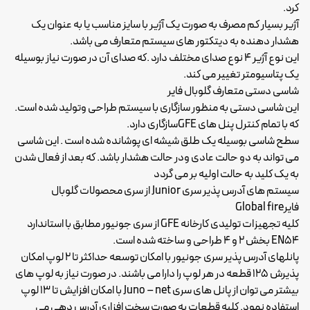
کرد.
آژیر بسیار کم مصرف به صورت یک آژیر با سایز مناسب یا به عنوان یک
هشدار دهنده به دیتکتور های سیستم متعارف می باشد.
این نوع آژیر 4 نوع صدای مختلف دارد .که صدای آن در صورت نیاز بوسیله
یک پتاسیومتر تغییر می کند.
شاسی دستی متعارف گلوبال فایر
این شاسی دستی به منظور سازگاری با سیستم طراحی وتولید شده است.
که با تمام کنترل پنل های GFEسازگاری دارد.
سطح شاسی بوسیله یک طلق شیشه ای پوشانده شده است . این شاسی
می تواند به دو حالت عادی ودر حالت هشدار باشد. که بعد از فعال شدن
به یک کلید به حالت اولیه بر می گردد
سیستم های آدرس پذیر سری Junior از سری محصولات گلوبال
فایرGlobal fire
کلیه تجهیزات تولیدی کارخانه GFE از سری جونیور مطابق با استاندارد
EN54 بخش 2 و 4 طراحی و ساخته شده است.
پانلهای آدرس پذیر سری جونیور با امکان توسعه حداکثر تا 2 لوپ امکان
پذیرش 125 قطعه در هر لوپ را دارا می باشند. در صورت نیاز به لوپ های
بیشتر می توان از پانل های سری Juno – net با امکان افزایش تا 13 لوپ
استفاده نمود. کلیه قطعات به صورت سخت افزاری آدرس دهی می