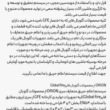
قرار دارد و با استفاده از مهندسین مجرب در سیستم تحقیق و توسعه و
به کارگیری ماشین آلات بسیار پیشرفته سعی در تولید محصولات متنوع با
قیمت بسیار مناسب می باشد.
کلیه محصولات گلوبال فایر که به اختصار GFE نامیده می شود دارای
گارانتی مادام العمر می باشد.گلوبال فایر تولید کننده کلیه قطعات و
محصولات در دو نوع اعلام حریق آدرس پذیر و اعلام حریق متعارف با
سازگاری و تحت یک نام در پرتغال می باشد.تجهیزات گلوبال فایر یک
شرکت بین المللی پیشرو و یک اتنخاب مطمئن در زمینه تجهیزات اعلام
حریق تجهیزات در شرکت گلوبال فایر در چند مرحله به دو صورت
دستگاهای اتوماتیک و دستی ساخته می شود. که این تولیدات در دو
مرحله بوسیله ماشین های اتوماتیک و کارشناسان با تجربه مورد آزمایش
قرار می گیرد.
جهت اطلاع از قیمت
سیستم اعلام حریق
با ما تماس بگیرید.
ORION از محصولات گلوبال فایرGlobal fire
سیستم اعلام حریق متعارف سری ORION از محصولات گلوبال
فایر
Global fire
کلیه تجهیزات تولیدی کارخانه GFE از سری اریون مطابق
با استاندارد EN54 بخش 2 و 4 طراحی و ساخته شده است.
کنترل پانلهای اریون در 3 مدل 2 و 4 و 8 زون با بدنه پلاستیکی با قابلیت