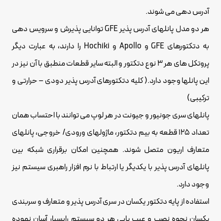
آدرس دهی می شوند.
هر دو مدل پانلهای آدرس پذیر GFE توانایی پذیرش و سرویس دهی
به دتکتورهای GFE و Apollo و Hochiki را دارند، به عبارت دیگر
پروتکل های هر 3 نوع دتکتور و البته سایر قطعات منطبق با آن نیز در
این پانلها وجود دارد.( کلیه دتکتورهای آدرس پذیر دودی – حرارتی و
ترکیبی)
پانلهای سری جونیور و جیونت در هر لوپ می توانند با احتساب همان
تعداد 125 قطعه به بیم دتکتور، ماژولهای ورودی/ خروجی، پانلهای
متعارف اریون متصل شوند. همچنین امکان برقراری شبکه بین
پانلهای آدرس پذیر با یکدیگر یا ارتباط با نرم افزار راهبری سیستم نیز
وجود دارد.
استفاده از پایه دتکتور یکسان در سری آدرس پذیر و متعارف و سربندی
یکسان نحوه نصب و عیب یابی هر دو سیستم رابسیار آسان نموده