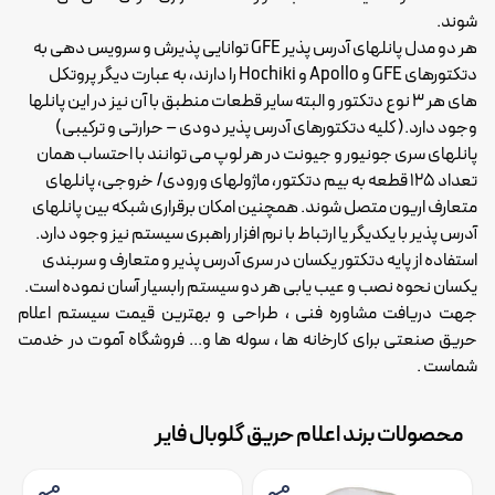
شوند.
هر دو مدل پانلهای آدرس پذیر GFE توانایی پذیرش و سرویس دهی به
دتکتورهای GFE و Apollo و Hochiki را دارند، به عبارت دیگر پروتکل
های هر 3 نوع دتکتور و البته سایر قطعات منطبق با آن نیز در این پانلها
وجود دارد.( کلیه دتکتورهای آدرس پذیر دودی – حرارتی و ترکیبی)
پانلهای سری جونیور و جیونت در هر لوپ می توانند با احتساب همان
تعداد 125 قطعه به بیم دتکتور، ماژولهای ورودی/ خروجی، پانلهای
متعارف اریون متصل شوند. همچنین امکان برقراری شبکه بین پانلهای
آدرس پذیر با یکدیگر یا ارتباط با نرم افزار راهبری سیستم نیز وجود دارد.
استفاده از پایه دتکتور یکسان در سری آدرس پذیر و متعارف و سربندی
یکسان نحوه نصب و عیب یابی هر دو سیستم رابسیار آسان نموده است.
جهت دریافت مشاوره فنی ، طراحی و بهترین قیمت سیستم
اعلام
حریق
صنعتی برای کارخانه ها ، سوله ها و... فروشگاه آموت در خدمت
شماست .
محصولات برند اعلام حریق گلوبال فایر