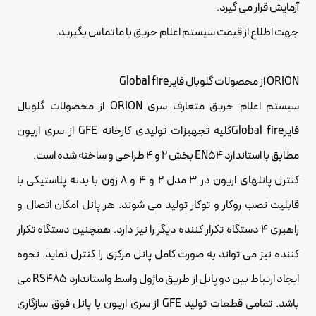
آزمایش قرار می گیرد.
جهت اطلاع از قیمت
سیستم اعلام حریق
با ما تماس بگیرید.
ORION از محصولات گلوبال فایرGlobal fire
سیستم اعلام حریق متعارف سری ORION از محصولات گلوبال
فایر
Global fire
کلیه تجهیزات تولیدی کارخانه GFE از سری اریون
مطابق با استاندارد EN54 بخش 2 و 4 طراحی و ساخته شده است.
کنترل پانلهای اریون در 3 مدل 2 و 4 و 8 زون با بدنه پلاستیکی با
قابلیت نصب روکار و توکار تولید می شوند. هر پانل امکان اتصال و
راهبری 4 دستگاه تکرار کننده دیگر را نیز دارد. همچنین دستگاه تکرار
کننده نیز می تواند به صورت کامل پانل مرکزی را کنترل نماید. نحوه
ایجاد ارتباط بین دو پانل از طریق ماژول واسط واستاندارد RS485 می
باشد. تمامی قطعات تولید GFE از سری اریون با پانل فوق سازگاری