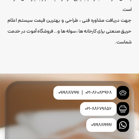
است.
جهت دریافت مشاوره فنی ، طراحی و بهترین قیمت سیستم
اعلام
حریق
صنعتی برای کارخانه ها ، سوله ها و... فروشگاه آموت در خدمت
شماست .
09198817991
|
021-86083968
021-88679856
09198819991