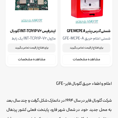
شستی آدرس پذیر GFE MCPE A
اینترفیس INT-TCP/IP V2 گلوبال
گلوبال فایر
فایر
شستی اعلام حریق GFE-MCPE-A
ماژول INT-TCP/IP-V2 یک رابط
یک راهکار پیشرفته در سیستم‌های
پیشرفته و نسل جدید برای ارتقای
برای اطلاع از قیمت تماس بگیرید
برای اطلاع از قیمت تماس بگیرید
آدرس‌پذیر (Analogue
قابلیت‌های ارتباطی در پنل‌های
Addressable) است که با رعایت
سری Chameleon (نظیر GEKKO و
مشاهده مشخصات
مشاهده مشخصات
دقیق استانداردهای EN54-11
+OCTO) برند گلوبال فایر است.
طراحی و تولید شده است.
اعلام و اطفاء حریق گلوبال فایر-GFE
شرکت گلوبال فایر در سال 1994 در دانمارک شکل گرفت و چند سال بعد
به محل جدید خود در شمال شهر فارو، پایتخت فعلی کشور پرتغال