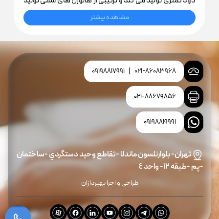
دود کمتری تولید می کند و ترکیبی از هالوژن های سمی تولید
نمی کند.
مشاهده بیشتر
09198817991
|
021-86083968
021-88679856
09198819991
تهران- بلوارنلسون ماندلا -تقاطع وحيد دستگردي -ساختمان
-پم -طبقه ١٢- واحد ٤
طراحی و اجرا بهپردازان