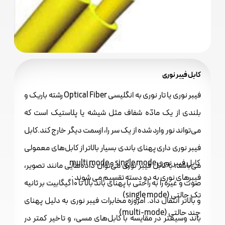
کابل فیبر نوری
فیبر نوری یا تار نوری به انگلیسی Optical Fiber رشته باریک و
بلندی از یک مادّه شفاف مثل شیشه یا پلاستیک است که
می‌تواند نور وارد شده از یک سر را، ازسمت دیگر خارج کند.کابل
فیبر نوری داری پهنای باندی بسیار بالاتر از کابل‌های معمولی
کابل فیبر نوری single mode و multi mode
می‌باشد، با کابل فیبر نوری می‌توان داده‌هایی مانند تصویر،
فیبرهای نوری به دو دسته تقسیم می شوند :
صوت و غیره را به راحتی با پهنای باند بالا تا 10 گیگابیت بر ثانیه
تک حالتی (single mode)
و بالاتر انتقال داد. امروزه مخابرات فیبر نوری به دلیل پهنای
چند حالتی (multi-mode)
باند وسیعتر در مقایسه با کابل‌های مسی، و تاخیر کمتر در