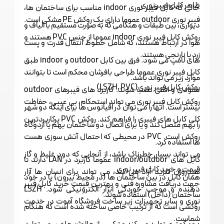
ظاهر کابل فیبر نوری
حالی که کابل فیبر نوری indoor مناسب برای ساختمان ها،
فیبر نوری outdoor عموما دارای یک روکش PE مشکی است.
دیواری، بین طبقات و هنگامی که به صورت مستقیم با الیاف و
روکش کابل فیبر نوری indoor عموما از جنس PVC هستند و
هوا در ارتباط هستند، که شامل خطوط انتقال قدرت و پست
زرد یا نارنجی هستند.
های لامپ می شود. فرق بین کابل outdoor و indoor طبق
کابل فیبر نوری عموما طراحی بافرشان محکم است تا بتوانند
موارد زیر می تواند باشد.
روکش کابل فیبر نوری(LSZH, PVC)
عمودی و افقی نصب شوند. کاربرد های فیبرهای outdoor
روکش کابل فیبر نوری می تواند استحکام، بی عیبی، حفاظت
بیشتر است. آنها را می توان در اقیانوس ها برای اینکه دو شهر
کلی کابل های فیبری را فراهم کند. روکش PVC پرکاربردترین
را بهم متصل کند و یا برای اتصال دو ساختمان بهم یا اردوگاه
روکش است. PVC در محیطی که احتمال آتش سوزی هست
ها استفاده کرد.
می تواند بسیار خطرناک باشد، از آنجایی که دود غلیظ و گاز
کابل های indoor/outdoor عموما کاربرد در LAN دارند تا
قیمت و خرید کابل فیبر نوری
هیدروژن کلرید آزاد می کند، می تواند برای انسان ها آزار
همان کابل در بین ساختمان ها (در محیط بیرون) یا در خود
جهت دریافت مشاوره فنی و بهترین قیمت خرید کابل فیبر
دهنده و موجب خوردگی ابزار الکترونیکی شود. LSZH
ساختمان (داخل) استفاده شوند.
نوری و سایر
تجهیزات زیر ساخت
فروشگاه آموت در خدمت
روکشی است که از ترکیب خاصی ساخته شده است که هنگام
شماست.