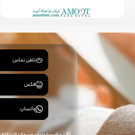
تلفن تماس
فکس
واتساپ
تهران- بلوارنلسون ماندلا -تقاطع و