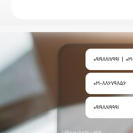
09198817991
|
02
021-88679856
09198819991
طراحی و اجرا بهپردازان