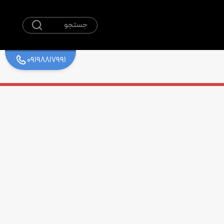
جستجو
09198817991