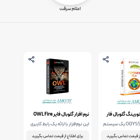
اعلام سرقت
یتورینگ گلوبال فار
نرم افزار گلوبال فایر OWL Fire
Alarm Management and
ODYSS
ODYSSEY XL PLUS یک سیستم
این نرم‌افزار با ارائه یک رابط کاربری
Monitoring Software
 و نمایش گرافیکی
گرافیکی (GUI) بسیار مدرن و
از قیمت تماس بگیرید
برای اطلاع از قیمت تماس بگیرید
ه امکان اتصال تا
پیچیده، امکان مدیریت ساده و