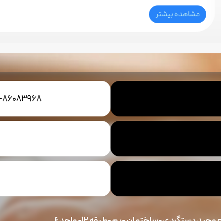
مشاهده بیشتر
1-86083968
حيد دستگردي -ساختمان -پم -طبقه ١٢- واحد ٤