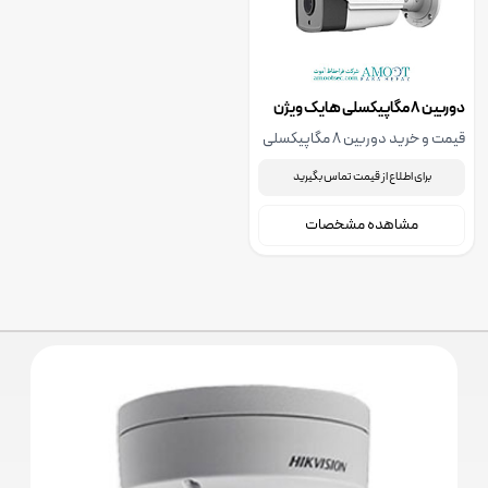
دوربین 8 مگاپیکسلی هایک ویژن
مدل DS-2CD2T83G0-I8
قیمت و خرید دوربین 8 مگاپیکسلی
هایک ویژن مدل DS-2CD2T83G0-
برای اطلاع از قیمت تماس بگیرید
I8، جهت استعلام قیمت دوربین
مداربسته هایک ویژن مدل DS-
مشاهده مشخصات
2CD2T83G0-I8 با ما تماس بگیرید