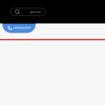
جستجو
09198817991