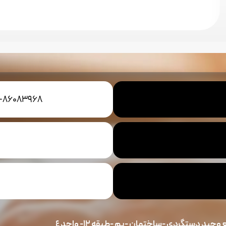
1-86083968
حيد دستگردي -ساختمان -پم -طبقه ١٢- واحد ٤