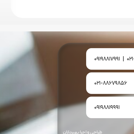
09198817991
|
02
021-88679856
09198819991
طراحی و اجرا بهپردازان