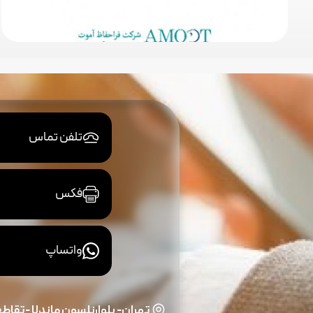
تلفن تماس
فکس
واتساپ
تهران- بلوارنلسون ماندلا -تقاطع و