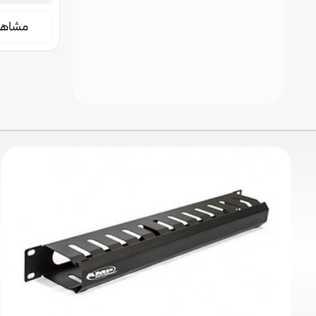
amp، نگهدارنده کابل رک
مشاه