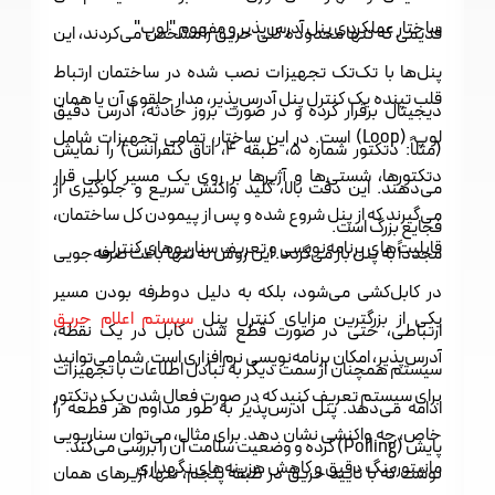
ساختار عملکردی پنل آدرس‌پذیر و مفهوم "لوپ"
قدیمی که تنها محدوده کلی حریق را مشخص می‌کردند، این
پنل‌ها با تک‌تک تجهیزات نصب شده در ساختمان ارتباط
قلب تپنده یک کنترل پنل آدرس‌پذیر، مدار حلقوی آن یا همان
دیجیتال برقرار کرده و در صورت بروز حادثه، آدرس دقیق
لوپ (Loop) است. در این ساختار، تمامی تجهیزات شامل
(مثلاً: دتکتور شماره ۵، طبقه ۴، اتاق کنفرانس) را نمایش
دتکتورها، شستی‌ها و آژیرها بر روی یک مسیر کابلی قرار
می‌دهند. این دقت بالا، کلید واکنش سریع و جلوگیری از
می‌گیرند که از پنل شروع شده و پس از پیمودن کل ساختمان،
فجایع بزرگ است.
قابلیت‌های برنامه‌نویسی و تعریف سناریوهای کنترلی
مجدداً به پنل باز می‌گردد. این روش نه تنها باعث صرفه‌جویی
در کابل‌کشی می‌شود، بلکه به دلیل دوطرفه بودن مسیر
یکی از بزرگترین مزایای کنترل پنل
سیستم اعلام حریق
ارتباطی، حتی در صورت قطع شدن کابل در یک نقطه،
آدرس‌پذیر، امکان برنامه‌نویسی نرم‌افزاری است. شما می‌توانید
سیستم همچنان از سمت دیگر به تبادل اطلاعات با تجهیزات
برای سیستم تعریف کنید که در صورت فعال شدن یک دتکتور
ادامه می‌دهد. پنل آدرس‌پذیر به طور مداوم هر قطعه را
خاص، چه واکنشی نشان دهد. برای مثال، می‌توان سناریویی
پایش (Polling) کرده و وضعیت سلامت آن را بررسی می‌کند.
مانیتورینگ دقیق و کاهش هزینه‌های نگهداری
نوشت که با تایید حریق در طبقه پنجم، تنها آژیرهای همان