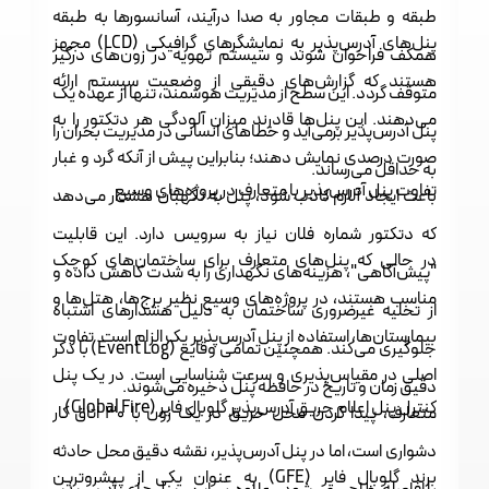
طبقه و طبقات مجاور به صدا درآیند، آسانسورها به طبقه
پنل‌های آدرس‌پذیر به نمایشگرهای گرافیکی (LCD) مجهز
همکف فراخوان شوند و سیستم تهویه در زون‌های درگیر
هستند که گزارش‌های دقیقی از وضعیت سیستم ارائه
متوقف گردد. این سطح از مدیریت هوشمند، تنها از عهده یک
می‌دهند. این پنل‌ها قادرند میزان آلودگی هر دتکتور را به
پنل آدرس‌پذیر برمی‌آید و خطاهای انسانی در مدیریت بحران را
صورت درصدی نمایش دهند؛ بنابراین پیش از آنکه گرد و غبار
به حداقل می‌رساند.
تفاوت پنل آدرس‌پذیر با متعارف در پروژه‌های وسیع
باعث ایجاد آلارم کاذب شود، پنل به نگهبان هشدار می‌دهد
که دتکتور شماره فلان نیاز به سرویس دارد. این قابلیت
در حالی که پنل‌های متعارف برای ساختمان‌های کوچک
"پیش‌آگاهی"، هزینه‌های نگهداری را به شدت کاهش داده و
مناسب هستند، در پروژه‌های وسیع نظیر برج‌ها، هتل‌ها و
از تخلیه غیرضروری ساختمان به دلیل هشدارهای اشتباه
بیمارستان‌ها، استفاده از پنل آدرس‌پذیر یک الزام است. تفاوت
جلوگیری می‌کند. همچنین تمامی وقایع (Event Log) با ذکر
اصلی در مقیاس‌پذیری و سرعت شناسایی است. در یک پنل
دقیق زمان و تاریخ در حافظه پنل ذخیره می‌شوند.
کنترل پنل اعلام حریق آدرس‌پذیر گلوبال فایر (Global Fire)
متعارف، پیدا کردن محل حریق در یک زون با ۳۰ اتاق کار
دشواری است، اما در پنل آدرس‌پذیر، نقشه دقیق محل حادثه
برند گلوبال فایر (GFE) به عنوان یکی از پیشروترین