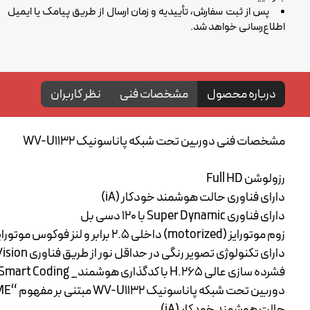
پس از ثبت سفارش، تأییدیه و زمان ارسال از طریق پیامک یا ایمیل
اطلاع‌رسانی خواهد شد.
درباره محصول
مشخصات فنی
نظر کاربران
مشخصات فنی دوربین تحت شبکه پاناسونیک WV-U1132
رزولوشن Full HD
دارای فناوری حالت هوشمند خودکار (iA)
دارای فناوری Super Dynamic با 120 دسی بل
زوم موتورایز (motorized) داخلی 2.5 برابر و لنز فوکوس موتورایز (motorized)
دارای تکنولوژی تصویر رنگی در حداقل نور از طریق فناوری Color night Vision
فشرده سازی عالی H.265 با کدگذاری هوشمند_ Smart Coding جدید
دوربین تحت شبکه پاناسونیک WV-U1132 مبتنی بر مفهوم “i-PRO EXTREME” است.
حالت هوشمند خودکار (iA)