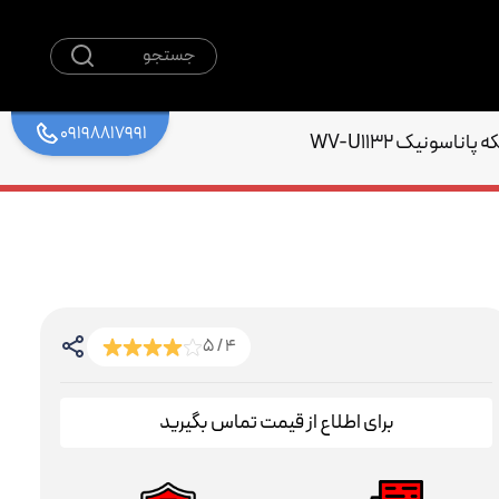
جستجو
09198817991
اسونیک WV-U1132
4 / 5
برای اطلاع از قیمت تماس بگیرید