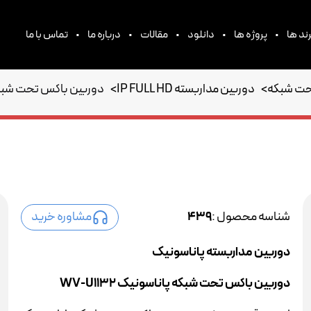
•
•
•
•
•
ند ها
پروژه ها
دانلود
مقالات
درباره ما
تماس با ما
حت شبکه
>
دوربین مداربسته IP FULL HD
>
دوربین باکس تحت شبکه پان
شناسه محصول :
439
مشاوره خرید
دوربین مداربسته پاناسونیک
دوربین باکس تحت شبکه پاناسونیک WV-U1132