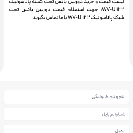
لیست قیمت و خرید دوربین باکس تحت شبکه پاناسونیک
WV-U1132، جهت استعلام قیمت دوربین باکس تحت
شبکه پاناسونیک WV-U1132 با ما تماس بگیرید