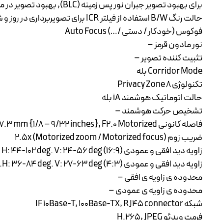
برای بهبود تصویر جبران نور پس زمینه (BLC), بهبود تصویر در مه, جبران نور زیاد (HLC), کاهش نویز دیجیتال
حالت رنگ B/W استفاده از فیلتر ICR برای تصویربرداری در روز و شب
فوکوس (خودکار / دستی /…) Auto Focus
نور مادون قرمز –
تثبیت کننده تصویر –
Corridor Mode بله
تکنولوژی Privacy Zone 8
حالت اتوماتیک هوشمند iA بله
تشخیص حرکت هوشمند –
فاصله کانونی f=2.9 – 7.3 mm {1/8 – 9/32 inches}, F2.0 Motorized
ضریب زوم 2.5x (Motorized zoom / Motorized focus)
زاویه دید افقی و عمودی (16:9) H: 44-102 deg. V: 24-56 deg
زاویه دید افقی و عمودی (4:3) H: 36-84 deg. V: 27-63 deg.
محدوده ی زاویه ی افقی –
محدوده ی زاویه ی عمودی –
شبکه IF 10Base-T, 100Base-TX, RJ45 connector
فرمت ویدئو H.265, JPEG