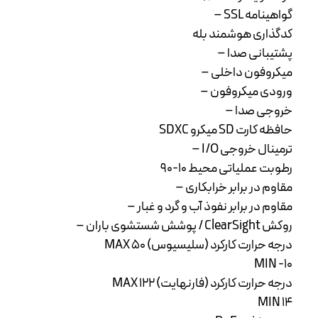
گواهینامه SSL –
کدگذاری هوشمند بله
پشتیبانی صدا –
میکروفون داخلی –
ورودی میکروفون –
خروجی صدا –
حافظه کارت SD میکرو SDXC
ترمینال خروجی I/O –
رطوبت عملیاتی محیط 10-90
مقاوم در برابر خرابکاری –
مقاوم در برابر نفوذ آب و گرد و غبار –
روکش ClearSight / پوشش شستشوی باران –
درجه حرارت کارکرد (سلیسیوس) MAX 50
MIN -10
درجه حرارت کارکرد (فارنهایت) MAX 122
MIN 14