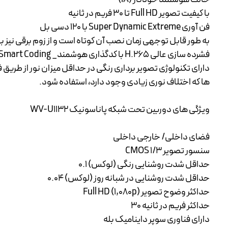
با کیفیت تصویر Full HD تا 30 فریم در ثانیه
فن آوری Super Dynamic Extreme با 120 دسی بل
به طور قابل توجهی زمان نصب آن کوتاه است و از زوم برقی نیز به
فشرده سازی عالی H.265 با کدگذاری هوشمند_ Smart Coding جدید
ها که اختلاف نوری زیادی وجود دارد، استفاده شود.
ویژگی های دوربین تحت شبکه پاناسونیک WV-U1132
فضای داخلی/ خارجی داخلی
سنسور تصویر 1/3 CMOS
حداقل شدت روشنایی رنگی (لوکس) 0.1
حداقل شدت روشنایی در شبانه روز (لوکس) 0.04
حداکثر وضوح تصویر Full HD (1,080p)
حداکثر فریم در ثانیه 30
دارای فناوری سوپر داینامیک بله