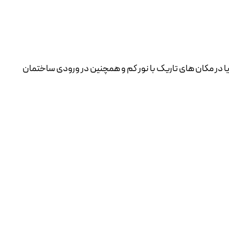
Color night  . این دوربین می تواند برای نظارت در شب یا در مکان های تاریک با نور کم و همچنین در ورودی ساختمان