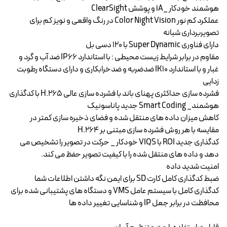
هوشمند خودکار _iA و پوشش ClearSight
عملکرد کم نور Color Night Vision در رنگ واقعی و نویز کم برای
تصویربرداری شبانه
دارای فناوری Super Dynamic با 120 دسی بل
مقاوم در برابر شرایط زیست محیطی : با استاندارد IP66 ضد آب و گرد و
غبار و با استاندارد IK10 ضدضربه و ضدخرابکاری و دارای دستگاه رطوبت
زدایی
فشرده سازی حداکثری پهنای باند با فشرده سازی عالی H.265 با کدگذاری
هوشمند_ Smart Coding جدید پاناسونیک
کاهش میزان داده های منتقل شده و فضای ذخیره سازی کمتر در
مقایسه با هر روش فشرده سازی مبتنی بر H.264
کدگذاری جدید ROI با VIQS خودکار _ حرکت در تصویر را تشخیص می
دهد و داده های منتقل شده را با کیفیت تصویر حفظ می کند.
امنیت شدید داده
ضبط کدگذاری کامل کارت SD برای ایمن نگه داشتن اطلاعات شما
کدگذاری کامل با سیستم عامل VMS و دستگاه های پشتیبانی شده برای
محافظت در برابر جعل IP و شناسایی تغییر داده ها