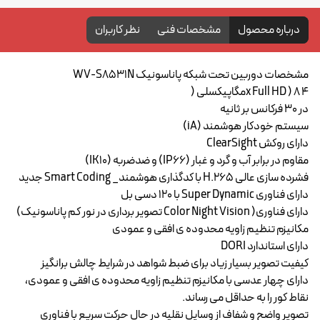
درباره محصول
مشخصات فنی
نظر کاربران
مشخصات دوربین تحت شبکه پاناسونیک WV-S8531N
4 x Full HD ) 8مگاپیکسلی (
در 30 فرکانس بر ثانیه
سیستم خودکار هوشمند (iA)
دارای روکش ClearSight
مقاوم در برابر آب و گرد و غبار (IP66) و ضدضربه (IK10)
فشرده سازی عالی H.265 با کدگذاری هوشمند_ Smart Coding جدید
دارای فناوری Super Dynamic با 120 دسی بل
دارای فناوری( Color Night Vision تصویر برداری در نور کم پاناسونیک)
مکانیزم تنظیم زاویه محدوده ی افقی و عمودی
دارای استاندارد DORI
کیفیت تصویر بسیار زیاد برای ضبط شواهد در شرایط چالش برانگیز
دارای چهار عدسی با مکانیزم تنظیم زاویه محدوده ی افقی و عمودی،
نقاط کور را به حداقل می رساند.
تصویر واضح و شفاف از وسایل نقلیه در حال حرکت سریع با فناوری