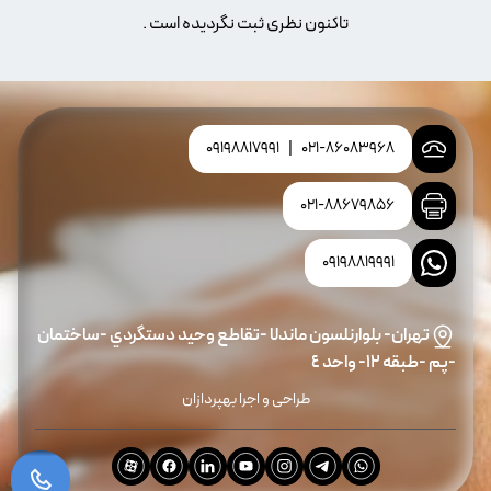
تاکنون نظری ثبت نگردیده است .
09198817991
|
021-86083968
021-88679856
09198819991
تهران- بلوارنلسون ماندلا -تقاطع وحيد دستگردي -ساختمان
-پم -طبقه ١٢- واحد ٤
طراحی و اجرا بهپردازان