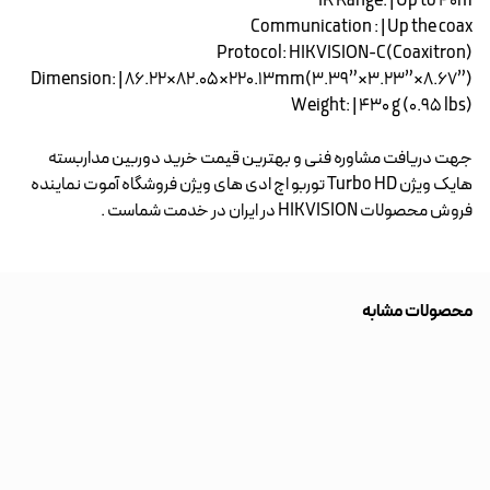
IR Range: | Up to 40m
Communication : | Up the coax
Protocol: HIKVISION-C(Coaxitron)
Dimension: | 86.22×82.05×220.13mm(3.39”×3.23”×8.67”)
Weight: | 430 g (0.95 lbs)
جهت دریافت مشاوره فنی و بهترین قیمت خرید
دوربین مداربسته
هایک ویژن
Turbo HD توربو اچ ادی های ویژن فروشگاه آموت نماینده
فروش محصولات HIKVISION در ایران در خدمت شماست .
محصولات مشابه