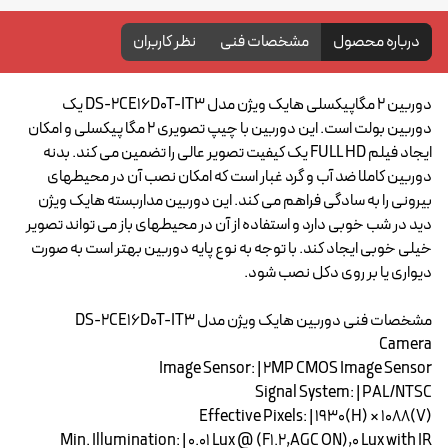
درباره محصول
مشخصات فنی
نظر کاربران
دوربین 2 مگاپیکسلی هایک ویژن مدل DS-2CE16D0T-IT3 یک
دوربین بولت است. این دوربین با چیپ تصویری 2 مگا پیکسلی و امکان
ایجاد فیلم FULL HD یک کیفیت تصویر عالی را تضمین می کند. بدنه
دوربین کاملا ضد آب و گرد غبار است که امکان نصب آن در محیطهای
بیرونی را به سادگی فراهم می کند. این دوربین مداربسته هایک ویژن
دید در شب خوبی دارد و استفاده از آن در محیطهای باز می تواند تصویر
خیلی خوبی ایجاد کند. با توجه به نوع پایه دوربین بهتر است به صورت
دیواری یا بر روی دکل نصب شود.
مشخصات فنی دوربین هایک ویژن مدل DS-2CE16D0T-IT3
Camera
Image Sensor: | 2MP CMOS Image Sensor
Signal System: | PAL/NTSC
Effective Pixels: | 1930(H) × 1088(V)
Min. Illumination: | 0.01 Lux @ (F1.2,AGC ON),0 Lux with IR