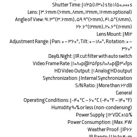
Shutter Time: | 1/25(1/30) s to 1/50,000 s
Lens: | 3.6mm (6mm, 8mm, 12mm, 16mm optional)
Angle of View: 91.3°(3.6mm), 59.9°(6mm), 41.5°(8mm),
26.6°(12mm), 20.6°(16mm)
Lens Mount: | M12
Adjustment Range: | Pan: 0 – 360°, Tilt: 0 – 180°, Rotation: 0 –
360°
Day& Night: | IR cut filter with auto switch
Video Frame Rate: | 1080p@25fps/1080p@30fps
HD Video Output: | 1 Analog HD output
Synchronization: | Internal Synchronization
S/N Ratio: | More than 62 dB
General
Operating Conditions: | -40 °C – 60 °C (-40 °F – 140 °F)
Humidity 90% or less (non-condensing)
Power Supply: | 12 VDC±15%
Power Consumption: | Max. 4W
Weather Proof: | IP66