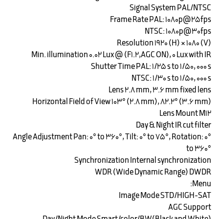
Signal System PAL/NTSC
Frame Rate PAL: 1080p@25fps
NTSC: 1080p@30fps
Resolution 1920 (H) × 1080 (V)
Min. illumination 0.02 Lux @ (F1.2,AGC ON), 0 Lux with IR
Shutter Time PAL: 1/25 s to 1/50, 000 s
NTSC: 1/30 s to 1/50, 000 s
Lens 2.8 mm, 3.6 mm fixed lens
Horizontal Field of View 103° (2.8 mm), 82.2° (3.6 mm)
Lens Mount M12
Day & Night IR cut filter
Angle Adjustment Pan: 0° to 360°, Tilt: 0° to 75°, Rotation: 0°
to 360°
Synchronization Internal synchronization
WDR (Wide Dynamic Range) DWDR
Menu:
Image Mode STD/HIGH-SAT
AGC Support