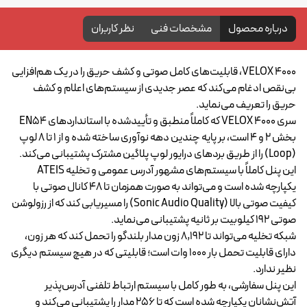
درباره محصول
مشخصات فنی
نظر کاربران
VELOX 4000، قابلیت‌های کامل صوتی و کشف حریق را در یک هم‌افزایی
بی‌نقص ادغام می‌کند که عصر جدیدی از سیستم‌های اعلام و کشف
حریق را تعریف می‌نماید.
سری VELOX 4000 که کاملاً منطبق و تأییدشده با استانداردهای EN54
بخش ۲ و ۴ است، بر پایه چندین دهه نوآوری ساخته شده و از ۱ تا ۸ لوپ
(Loop) را از طریق بردهای درایور لوپ پلاگین مشترک پشتیبانی می‌کند.
این پنل کاملاً با سیستم‌های مشهور آدرس عمومی و تخلیه ATEIS
یکپارچه شده است و می‌تواند به صورت همزمان تا ۴۸ کانال صوتی با
کیفیت صوتی بالا (Sonic Audio Quality) را مسیریابی کند که از رزولوشن
صوتی ۱۹۲ کیلوبیت بر ثانیه پشتیبانی می‌نماید.
شبکه تخلیه می‌تواند تا ۸,۱۹۲ زون مدار بلندگو را تحمل کند که هر زون،
دارای قابلیت تحمل بار ۱۰۰۰ وات است؛ قابلیتی که در هیچ سیستم دیگری
نظیر ندارد.
این پنل سفارشی، به طور کامل با سیستم ارتباط تلفنی آدرس‌پذیر
آتش‌نشانان یکپارچه شده است که تا ۲۵۶ مدار را پشتیبانی می‌کند و