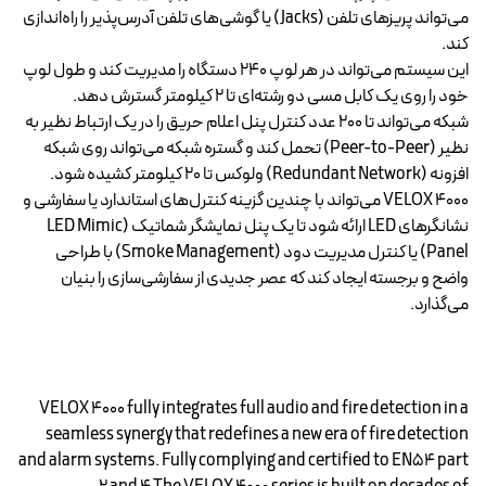
می‌تواند پریزهای تلفن (Jacks) یا گوشی‌های تلفن آدرس‌پذیر را راه‌اندازی
کند.
این سیستم می‌تواند در هر لوپ ۲۴۰ دستگاه را مدیریت کند و طول لوپ
خود را روی یک کابل مسی دو رشته‌ای تا ۲ کیلومتر گسترش دهد.
شبکه می‌تواند تا ۲۰۰ عدد کنترل پنل اعلام حریق را در یک ارتباط نظیر به
نظیر (Peer-to-Peer) تحمل کند و گستره شبکه می‌تواند روی شبکه
افزونه (Redundant Network) ولوکس تا ۲۰ کیلومتر کشیده شود.
VELOX 4000 می‌تواند با چندین گزینه کنترل‌های استاندارد یا سفارشی و
نشانگرهای LED ارائه شود تا یک پنل نمایشگر شماتیک (LED Mimic
Panel) یا کنترل مدیریت دود (Smoke Management) با طراحی
واضح و برجسته ایجاد کند که عصر جدیدی از سفارشی‌سازی را بنیان
می‌گذارد.
VELOX 4000 fully integrates full audio and fire detection in a
seamless synergy that redefines a new era of fire detection
and alarm systems. Fully complying and certified to EN54 part