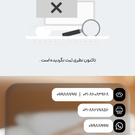
تاکنون نظری ثبت نگردیده است .
09198817991
|
021-86083968
021-88679856
09198819991