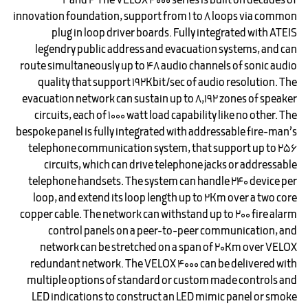
2 and 4 The VELOX 4000 series is built on decades of
innovation foundation, support from 1 to 8 loops via common
plug in loop driver boards. Fully integrated with ATEIS
legendry public address and evacuation systems, and can
route simultaneously up to 48 audio channels of sonic audio
quality that support 192Kbit/sec of audio resolution. The
evacuation network can sustain up to 8,192 zones of speaker
circuits, each of 1000 watt load capability like no other. The
bespoke panel is fully integrated with addressable fire-man’s
telephone communication system, that support up to 256
circuits, which can drive telephone jacks or addressable
telephone handsets. The system can handle 240 device per
loop, and extend its loop length up to 2Km over a two core
copper cable. The network can withstand up to 200 fire alarm
control panels on a peer-to-peer communication, and
network can be stretched on a span of 20Km over VELOX
redundant network. The VELOX 4000 can be delivered with
multiple options of standard or custom made controls and
LED indications to construct an LED mimic panel or smoke