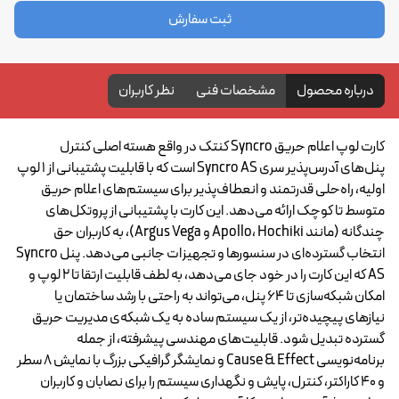
ثبت سفارش
درباره محصول
مشخصات فنی
نظر کاربران
کارت لوپ اعلام حریق Syncro کنتک در واقع هسته اصلی کنترل
پنل‌های آدرس‌پذیر سری Syncro AS است که با قابلیت پشتیبانی از ۱ لوپ
اولیه، راه‌حلی قدرتمند و انعطاف‌پذیر برای سیستم‌های اعلام حریق
متوسط تا کوچک ارائه می‌دهد. این کارت با پشتیبانی از پروتکل‌های
چندگانه (مانند Apollo، Hochiki و Argus Vega)، به کاربران حق
انتخاب گسترده‌ای در سنسورها و تجهیزات جانبی می‌دهد. پنل Syncro
AS که این کارت را در خود جای می‌دهد، به لطف قابلیت ارتقا تا ۲ لوپ و
امکان شبکه‌سازی تا ۶۴ پنل، می‌تواند به راحتی با رشد ساختمان یا
نیازهای پیچیده‌تر، از یک سیستم ساده به یک شبکه‌ی مدیریت حریق
گسترده تبدیل شود. قابلیت‌های مهندسی پیشرفته، از جمله
برنامه‌نویسی Cause & Effect و نمایشگر گرافیکی بزرگ با نمایش ۸ سطر
و ۴۰ کاراکتر، کنترل، پایش و نگهداری سیستم را برای نصابان و کاربران