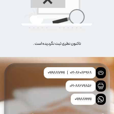
تاکنون نظری ثبت نگردیده است .
09198817991
|
021-86083968
021-88679856
09198819991