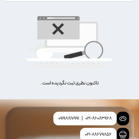
تاکنون نظری ثبت نگردیده است .
09198817991
|
021-86083968
021-88679856