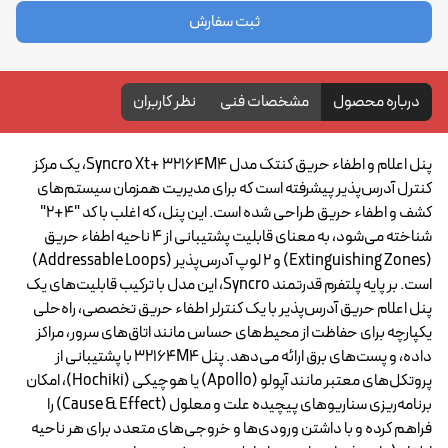
ثبت سفارش
درباره محصول
مشخصات فنی
نظر کاربران
پنل اعلام و اطفاء حریق کنتک مدل Syncro Xt+ 32164M4، یک مرکز
کنترل آدرس‌پذیر پیشرفته است که برای مدیریت همزمان سیستم‌های
کشف و اطفاء حریق طراحی شده است. این پنل، که اغلب با کد "4+2"
شناخته می‌شود، به معنای قابلیت پشتیبانی از ۴ ناحیه اطفاء حریق
(Extinguishing Zones) و ۲ لوپ آدرس‌پذیر (Addressable Loops)
است. بر پایه پلتفرم قدرتمند Syncro، این مدل با ترکیب قابلیت‌های یک
پنل اعلام حریق آدرس‌پذیر با یک کنترلر اطفاء حریق تخصصی، راه‌حلی
یکپارچه برای حفاظت از محیط‌های حساس مانند اتاق‌های سرور، مراکز
داده، و پست‌های برق ارائه می‌دهد. پنل 32164M4 با پشتیبانی از
پروتکل‌های معتبر مانند آپولو (Apollo) یا هوچیکی (Hochiki)، امکان
برنامه‌ریزی سناریوهای پیچیده علت و معلول (Cause & Effect) را
فراهم کرده و با داشتن ورودی‌ها و خروجی‌های متعدد برای هر ناحیه