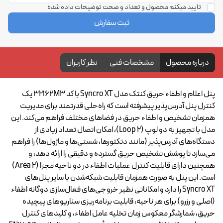
تایید میکنم محصول و تعداد و صحت توضیحات داده شده
ثبت سفارش
درباره محصول
مشخصات فنی
نظر کاربران
پنل اعلام و اطفاء حریق کنتک مدل Syncro XT با کد 32162M3 یک
کنترل پنل آدرس‌پذیر پیشرفته است که راه‌حلی قدرتمند برای مدیریت
همزمان تشخیص و اطفاء حریق در فضاهای مختلف فراهم می‌کند. این
مدل با تجهیز به دو لوپ (2 Loop)، امکان اتصال تعداد زیادی از
دستگاه‌های آدرس‌پذیر (مانند دتکتورها، شستی‌ها و ماژول‌ها) را فراهم
می‌سازد تا پوشش تشخیص حریق گسترده و دقیقی را ارائه دهد، و
همچنین دارای قابلیت کنترل عملیات اطفاء در دو ناحیه مجزا (2 Area)
است. این پنل به صورت همزمان قابلیت شبکه‌شدن با سایر پنل‌های
Syncro XT را دارد و امکاناتی نظیر خروجی‌های فعال‌سازی دوگانه اطفاء
(اصلی و رزرو) برای هر ناحیه، قابلیت برنامه‌ریزی سناریوهای پیچیده
حریق، شمارشگر معکوس زمان تخلیه عامل اطفاء، و کلیدهای کنترل