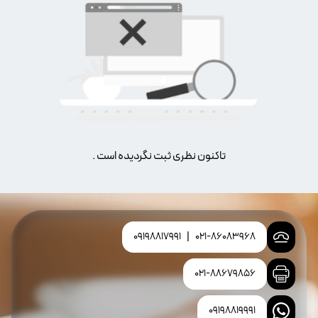
تاکنون نظری ثبت نگردیده است .
09198817991
|
021-86083968
021-88679856
09198819991