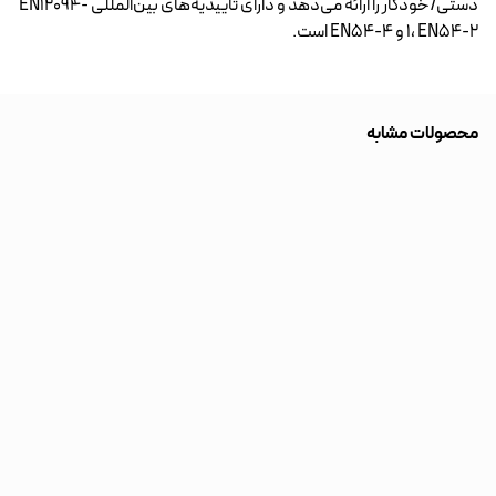
دستی/خودکار را ارائه می‌دهد و دارای تأییدیه‌های بین‌المللی EN12094-
1، EN54-2 و EN54-4 است.
محصولات مشابه