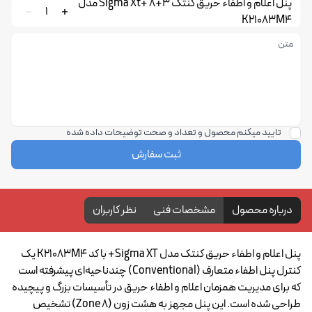
پنل اعلام و اطفاء حریق کنتک 3+8 +Sigma Xt مدل
1
K21083M4
تایید میکنم محصول و تعداد و صحت توضیحات داده شده
ثبت سفارش
درباره محصول
مشخصات فنی
نظر کاربران
پنل اعلام و اطفاء حریق کنتک مدل Sigma XT+ با کد K21083M4 یک
کنترل پنل اطفاء متعارف (Conventional) چندناحیه‌ای پیشرفته است
که برای مدیریت همزمان اعلام و اطفاء حریق در تأسیسات بزرگ و پیچیده
طراحی شده است. این پنل مجهز به هشت زون (8 Zone) تشخیص