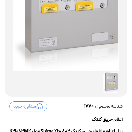
شناسه محصول :
1770
مشاوره خرید
اعلام حریق کنتک
پنل اعلام و اطفاء حریق کنتک 2+8 +Sigma Xt مدل K21082M4