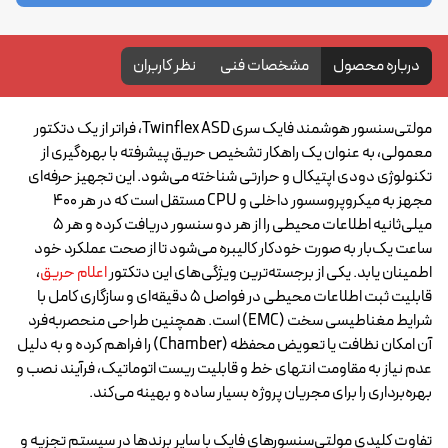
درباره محصول
مشخصات فنی
نظر کاربران
مولتی‌سنسور هوشمند فایک سری Twinflex ASD، فراتر از یک دتکتور
معمولی، به عنوان یک راهکار تشخیص حریق پیشرفته با بهره‌گیری از
تکنولوژی دودی اپتیکال و حرارتی شناخته می‌شود. این تجهیز حرفه‌ای
مجهز به میکروپروسسور داخلی و CPU مستقل است که در هر ۴۰۰
میلی‌ثانیه اطلاعات محیطی را از هر دو سنسور دریافت کرده و هر ۵
ساعت یک‌بار به صورت خودکار کالیبره می‌شود تا از صحت عملکرد خود
اطمینان یابد. یکی از برجسته‌ترین ویژگی‌های این دتکتور
اعلام حریق
،
قابلیت ثبت اطلاعات محیطی در فواصل ۵ دقیقه‌ای و سازگاری کامل با
شرایط مغناطیسی سخت (EMC) است. همچنین طراحی منحصر‌به‌فرد
آن امکان نظافت یا تعویض محفظه (Chamber) را فراهم کرده و به دلیل
عدم نیاز به مقاومت انتهای خط و قابلیت ریست اتوماتیک، فرآیند نصب و
بهره‌برداری را برای مجریان پروژه بسیار ساده و بهینه می‌کند.
تفاوت کلیدی مولتی‌سنسورهای فایک با سایر برندها در سیستم تجزیه و