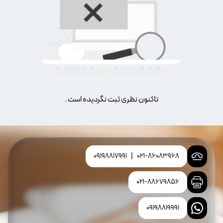
تاکنون نظری ثبت نگردیده است .
09198817991
|
021-86083968
021-88679856
09198819991