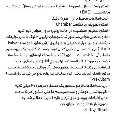
• دارای ميكرو پروسسور
• امكان استفاده از سنسورها در شرايط سخت الكتريكی و سازگاری با شرايط
مغناطيسی ( EMC )
• ثبت اطلاعات محيط به ازای هر ۵ دقيقه
• امكان تعويض يا نظافت Chamber
• امكان تنظيم حساسيت در حالت يونيزه بدون مواد راديو اكتيو
• تفاوت اصلی مولتی سنسور (دتكتورهاي تركيبی) فایک با ساير توليدات
در كشف دود يا حرارت حقيقی و جلوگيری از آژير های ناخواسته ( False
alarm ) می باشد، پس از حس كردن دود توسط دتكتور، ميكروپروسسور
داخلی آن، غلظت دود ورودی را آناليز و با استانداردهای مربوط مقايسه
كرده و در صورت نياز از قسمت حرارتی براي آناليز تغيير دمای محيط
استفاده می كند تا نسبت به صدور دستور آلارم كلی و يا برگشت به حالت
سكون اقدام نمايد. عكس اين عمليات نيز برای نوع حرارتی صادق است. (
Pre-Alarm )
• دریافت اطلاعات از دو سنسور یک دستگاه در هر ۴۰۰ میلی ثانیه
• کالیبره شدن خودکار و تست سیستم داخلی دتکتور هر ۵ ساعت
• آنالیز اطلاعات ورودی برای فرمان آلارم ( فایر ) حداکثر ۵ ثانیه
• بدون نياز به مقاومت انتهای خط
• Reset اتوماتيك