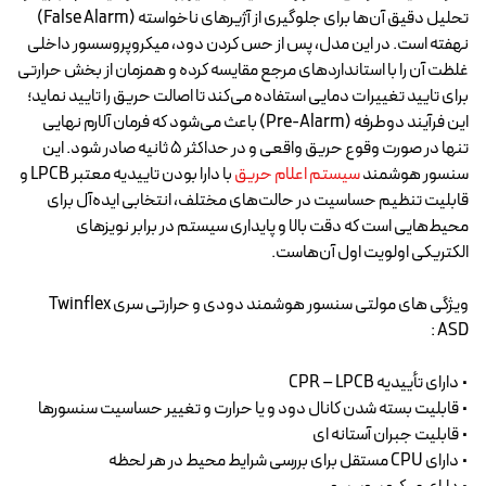
تحلیل دقیق آن‌ها برای جلوگیری از آژیرهای ناخواسته (False Alarm)
نهفته است. در این مدل، پس از حس کردن دود، میکروپروسسور داخلی
غلظت آن را با استانداردهای مرجع مقایسه کرده و همزمان از بخش حرارتی
برای تایید تغییرات دمایی استفاده می‌کند تا اصالت حریق را تایید نماید؛
این فرآیند دوطرفه (Pre-Alarm) باعث می‌شود که فرمان آلارم نهایی
تنها در صورت وقوع حریق واقعی و در حداکثر ۵ ثانیه صادر شود. این
سنسور هوشمند
سیستم اعلام حریق
با دارا بودن تاییدیه معتبر LPCB و
قابلیت تنظیم حساسیت در حالت‌های مختلف، انتخابی ایده‌آل برای
محیط‌هایی است که دقت بالا و پایداری سیستم در برابر نویزهای
الکتریکی اولویت اول آن‌هاست.
ویژگی های مولتی سنسور هوشمند دودی و حرارتی سری Twinflex
ASD :
• دارای تأييديه CPR – LPCB
• قابليت بسته شدن كانال دود و يا حرارت و تغيير حساسيت سنسورها
• قابليت جبران آستانه ای
• دارای CPU مستقل برای بررسی شرايط محيط در هر لحظه