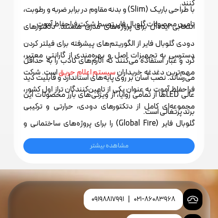
کنند.
با طراحی باریک (Slim) و بدنه مقاوم در برابر ضربه و رطوبت،
تامین محصولات گلوبال فایر توسط شرکت فراحفاظ آموت
انتخابی ایده‌آل برای پروژه‌های مدرن هستند. دتکتورهای
دودی گلوبال فایر از الگوریتم‌های پیشرفته برای فیلتر کردن
دسترسی به تجهیزات اصل و بهره‌مندی از گارانتی معتبر،
گرد و غبار استفاده می‌کنند که آلارم‌های کاذب را به حداقل
مهم‌ترین دغدغه خریداران
سیستم‌ اعلام حریق
است. شرکت
می‌رساند. نصب آسان بر روی پایه‌های استاندارد و قابلیت دید
فراحفاظ آموت به عنوان یکی از تامین‌کنندگان تراز اول کشور،
عالی LEDها از تمامی زوایا، از ویژگی‌های بارز محصولات این
مجموعه‌ای کامل از دتکتورهای دودی، حرارتی و ترکیبی
برند پرتغالی است.
گلوبال فایر (Global Fire) را برای پروژه‌های ساختمانی و
صنعتی فراهم کرده است. متخصصین فراحفاظ آموت علاوه
مشاهده بیشتر
بر تامین این محصول، آماده ارائه مشاوره‌های تخصصی در
زمینه جانمایی دتکتورها و طراحی سیستم‌های اعلام حریق
مطابق با ضوابط سازمان آتش‌نشانی هستند. با تهیه
09198817991
|
021-86083968
دتکتورهای گلوبال فایر از فراحفاظ آموت، از اصالت کالا، خدمات