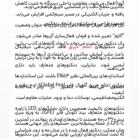
گرما) فعال می‌شود، مقاومت داخلی دستگاه به شدت کاهش
بالاترین سطح دقت را در شناسایی حریق فراهم می‌آورند.
یافته و جریان الکتریکی در مسیر سیم‌کشی افزایش می‌یابد.
اهمیت طراحی و استاندارد در انتخاب دتکتور
این افزایش جریان توسط کنترل پنل مرکزی به عنوان وضعیت
"آلارم" تعبیر شده و فرمان فعال‌سازی آژیرها صادر می‌شود.
یک دتکتور بی‌کیفیت می‌تواند با ایجاد آلارم‌های کاذب پیاپی،
این دتکتورهای
اعلام حریق
فاقد آدرس‌دهی دیجیتال
باعث سلب آسایش ساکنین و بی‌اعتمادی آن‌ها به سیستم
هستند و تنها فعال شدن زون مربوط به خود را به پنل گزارش
ایمنی شود. بنابراین، دتکتورهای متعارف باید دارای
می‌دهند.
استانداردهای بین‌المللی نظیر EN54 باشند. این استانداردها
دتکتور اعلام حریق گلوبال فایر (Global Fire)؛ اوج دقت و
تضمین می‌کنند که دتکتور در برابر تداخلات
کیفیت
الکترومغناطیسی، نوسانات دما و ورود حشرات مقاوم است.
دتکتورهای باکیفیت همچنین دارای نشانگرهای LED با زاویه
دتکتورهای متعارف برند گلوبال فایر (GFE)، به ویژه سری
دید ۳۶۰ درجه هستند تا تیم‌های امدادی بتوانند در کمترین
GFE-C، از جمله پیشرفته‌ترین حسگرهای بازار جهانی هستند
زمان ممکن، دتکتور فعال شده را در میان مه و دود شناسایی
که تحت استانداردهای اروپایی تولید می‌شوند. این دتکتورها