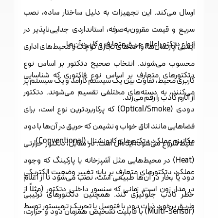
ارسال می‌کند. این تجهیزات به دلیل ساختار ساده، نصب
سریع و قیمت مقرون‌به‌صرفه، استانداردی جدایی‌ناپذیر در
انواع دتکتور اعلام حریق متعارف و کاربرد آن‌ها
ایمنی آپارتمان‌ها، واحدهای تجاری کوچک و محیط‌های اداری
محسوب می‌شوند. انتخاب صحیح دتکتور بر اساس نوع
دتکتورهای متعارف بر اساس نوع فاکتوری که شناسایی
کاربری محیط، تفاوت بین یک سیستم کارآمد و یک سیستم پر
می‌کنند، به دسته‌های مختلفی تقسیم می‌شوند. دتکتور
از آلارم کاذب را رقم می‌زند.
دودی (Optical/Smoke) که پرکاربردترین نوع است، برای
فضاهایی مانند اتاق خواب و نشیمن که حریق در آن‌ها با دود
مکانیزم عملکرد دتکتورهای کانونشنال (Conventional)
غلیظ شروع می‌شود، ایده‌آل است. در مقابل، دتکتور حرارتی
(Heat) در محیط‌هایی مثل آشپزخانه یا پارکینگ که وجود
عملکرد دتکتورهای متعارف بر پایه تغییر وضعیت الکتریکی
دود یا بخار در آن‌ها طبیعی است، نصب می‌شود تا از اعلام
در مدار زون است. زمانی که سنسور داخلی دتکتور (مثلاً از
خطر کاذب جلوگیری کند. همچنین دتکتورهای ترکیبی
طریق برخورد ذرات دود با فتوسل یا تحریک ترمیستور توسط
(Multi-Sensor) با قابلیت تشخیص همزمان دود و حرارت،