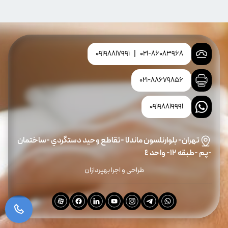
09198817991
|
021-86083968
021-88679856
09198819991
تهران- بلوارنلسون ماندلا -تقاطع وحيد دستگردي -ساختمان
-پم -طبقه ١٢- واحد ٤
طراحی و اجرا بهپردازان