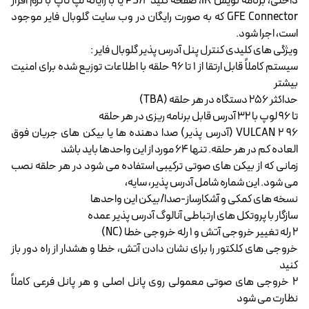
داخلی، برنامه نویس IR، صفحه کلید PS/2 یا با رایانه لپ تاپ با نرم افزار
GFE Connector که به صورت رایگان در وب سایت گلوبال فایر موجود
است، اجرا شود.
ویژگی های کلیدی کنترل پنل آدرس پذیر گلوبال فایر :
سیستم کاملاً قابل ارتقا از 1 تا 96 حلقه با اطلاعات توزیع شده برای امنیت
بیشتر
حداکثر 256 دستگاه در هر حلقه (TBA)
تا 96 لوپ با 32 آدرس قابل برنامه ریزی در هر حلقه
96 VULCAN 2 (آدرس پذیر) صدا دهنده ها یا بیکن های جریان فوق
العاده کم در هر حلقه. تنها 64 مورد از این واحدها باید باشد
زمانی که از بیکن های صوتی ترکیبی استفاده می شود در هر حلقه نصب
می شود. این شماره شامل آدرس پذیر، سایه،
نسخه های کمکی و آشکارساز-صدا/بیکن این واحدها
سازگار با پروتکل های ارتباطی آنالوگ آدرس پذیر عمده
2 رله تغییر خروجی آتش و 1 رله خروجی خطا (NC)
خروجی های کلکتور را برای نشان دادن آتش، خطا و هشدار از راه دور باز
کنید
2 خروجی های صوتی معمولی روی پانل اصلی و هر پانل فرعی کاملاً
نظارت می شود