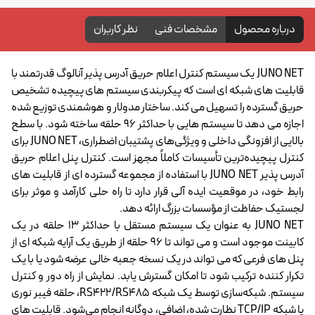
درباره محصول
مشخصات فنی
نظر کاربران
JUNO NET یک سیستم کنترل اعلام حریق آدرس پذیر آنالوگ قدرتمند با
قابلیت های شبکه ای است که پیکربندی سیستم های پیچیده تشخیص
حریق گسترده را تسهیل می کند. ساختار مدولار و هوشمندی توزیع شده
اجازه می دهد تا سیستم هایی با حداکثر 96 حلقه ساخته شود. با سطح
بالایی از افزونگی داخلی و ویژگی‌های پشتیبان اضطراری، JUNO NET برای
کنترل پیچیده‌ترین تأسیسات کاملاً مجهز است. کنترل پنل اعلام حریق
آدرس پذیر JUNO NET با استفاده از مجموعه گسترده ای از قابلیت های
رابط خود، در موقعیت ایده آلی قرار دارد تا راه حلی کارآمد و موثر برای
لجستیک حفاظت از مؤسسات بزرگ ارائه دهد.
JUNO NET به عنوان یک سیستم مستقل با حداکثر 13 حلقه در یک
کابینت موجود است و می تواند تا 96 حلقه از طریق یک آرایه شبکه ای از
پنل های فرعی که می تواند در یک نسخه جعبه خالی عرضه شود یا با یک
تکرار کننده ترکیب شود تا امکان گسترش یابد. نمایش از راه دور و کنترل
سیستم. شبکه‌سازی توسط یک شبکه RS422/RS485، حلقه فیبر نوری
یا شبکه TCP/IP نظارت شده، اضافی، دوگانه انجام می‌شود. قابلیت های