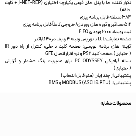
تکرار کننده ها با پنل های فرعی یکپارچه اختیاری (J-NET-REP + کارت
حلقه)
384 منطقه قابل برنامه ریزی
512 صداگیر و گروه های ورودی/خروجی کاملاً قابل برنامه ریزی
ثبت رویداد 2000 ورودی FIFO
صفحه نمایش LCD با نور پس زمینه 4 ردیف در 40 کاراکتر
گزینه های برنامه نویسی: صفحه کلید داخلی، کنترل از راه دور IR
(اختیاری)، صفحه کلید PS2 و نرم افزار اتصال GFE
بسته گرافیکی PC ODYSSEY برای مدیریت زنگ هشدار و گزارش
(اختیاری)
پشتیبانی از چند زبان (منو قابل انتخاب)
پشتیبانی از MODBUS (ASCII & RTU) و BMS
محصولات مشابه