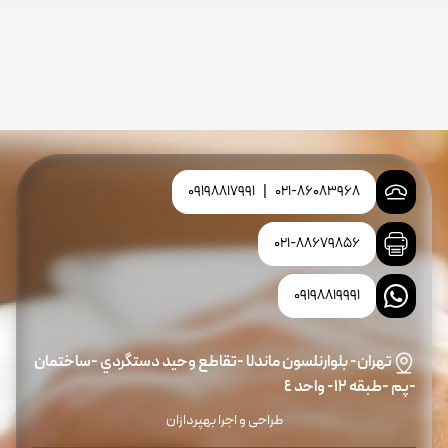
09198817991
|
021-86083968
021-88679856
09198819991
تهران- بلوارنلسون ماندلا -تقاطع وحيد دستگردي -ساختمان
-پم -طبقه ١٢- واحد ٤
طراحی و اجرا بهپردازان