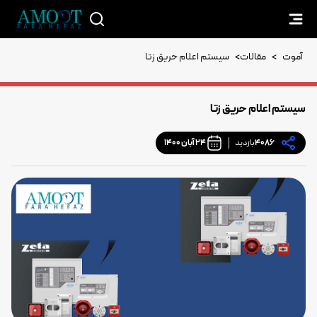
آموت
>
مقالات
>
سیستم اعلام حریق زتا
سیستم اعلام حریق زتا
4086
بازدید
24 آبان 1400