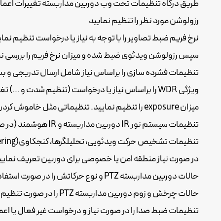
طریق درگاه تنظیمات تحت وب دوربین مداربسته تغییرات اعما
رزولوشن مورد نظر را تنظیم نمایید
نرخ فریم ضبط تصاویر را با توجه به نیاز یا درخواست تنظیم نمای
سپس رزولوشن ویدئوی ضبط شده و میزان نرخ فریم را بررسی نم
تنظیمات فشرده سازی را براساس نیاز شامل ارسال تدریجی و بسته ای (quantization)، کدکهای هوشمند و ... را ا
ویژگی WDR را براساس نیاز یا درخواست (تنظیم شدت و ...) تغییر دهید.
میزان exposure را تنظیم نمایید. تنظیماتی مثل خاموش کردن شاتر آهسته، تنظیم بر روی حداکثر 1/30s در صورت نیاز.
تنظیمات سیستم نور IR دوربین مداربسته و IR هوشمند (در صورت وجود) انجام شود.
تنظیمات تشخیص حرکت ویدئویی، تحلیلگرها، کنجکاوی(tampering) را اعمال نمایید.
در صورت نیاز منطقه امن یا خصوصی برای دوربین تعریف نمایی
حالات دوربین مداربسته PTZ و نوع حرکاتش را در صورت استفاده تنظیم نمایید.
حالات چرخش و زوم دوربین مداربسته PTZ را در صورت تنظیم ابتدا بررسی نمایید.
تنظیمات ضبط صدا را در صورت نیاز و درخواست غیر فعال یا اعم