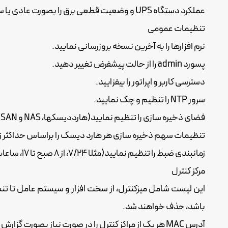
عملکرد دستگاه UPS و وضعیت قطعی برق را بصورت عادی یا سناریوی چالشی بررسی نمایید.
تنظیمات عمومی
نرم افزارها را به آخرین نسخه بروزرسانی نمایید.
پسورد admin را از حالت پیشفرض تغییر دهید.
دسترسی کاربر و اپراتور را بیفزایید.
سرور NTP را تنظیم و چک نمایید.
فضای ذخیره سازی را تنظیم نمایید(هارددیسکها، NAS و SAN)
تنظیمات سهم ذخیره سازی هر هارد دیسک را براساس حداکثر ز
زمانبندی ضبط را تنظیم نمایید(مثلا 7/24، از 8 صبح تا 17، ساعات تعطیلی و روزهای موقعیتی و..)
مرکز کنترل
باشد، حذف خواهند شد.
آدرس MAC هر یک از مراکز کنترل را در صورت نیاز بصورت گزارش ثبت نمایید.