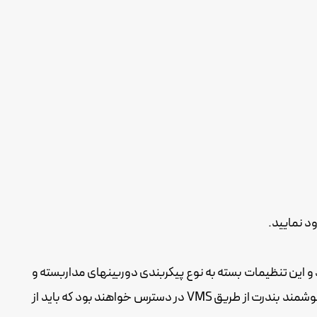
قبیل رزولوشن، نرخ فریم، فشرده سازی، تشخیص حرکت و ... می تواند تنها بر روی VMS تنظیم شوند و این تنظیمات بسته به نوع پیکربندی دوربینهای مداربسته و
دستگاه VMS مورد استفاده، می توانند متفاوت باشند. تنظیمات پیشرفته تر مثل WDR، IR هوشمند، تحلیلگر ویدئویی و کدکهای هوشمند بندرت از طریق VMS در دسترس خواهند بود که باید از