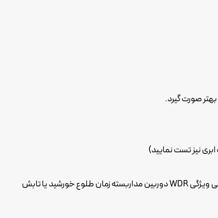
هتر صورت گیرد.
بری نیز تست نمایید)
بررسی تصویر در صورت داشتن شرایط نوری خاص و شدید. مثلا زمان طلوع و غروب خورشید با توجه به زوایای دوربین مداربسته، بررسی ویژگی WDR دوربین مداربسته زمان طلوع خورشید یا تابش