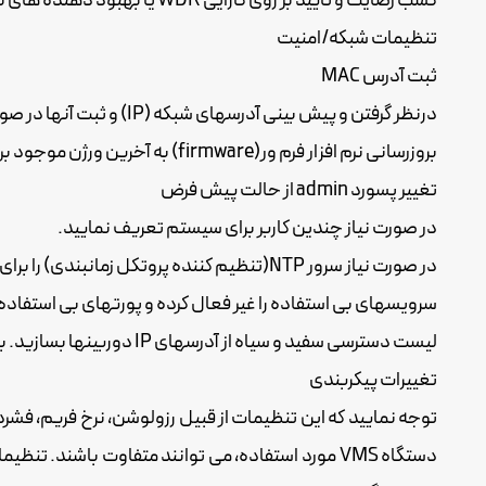
کسب رضایت و تایید بر روی کارایی WDR یا بهبود دهنده های نور براساس نیازها و انتظارات مشتری
تنظیمات شبکه/امنیت
ثبت آدرس MAC
درنظر گرفتن و پیش بینی آدرسهای شبکه (IP) و ثبت آنها در صورت نیاز
بروزرسانی نرم افزار فرم ور(firmware) به آخرین ورژن موجود بر اساس سایت شرکت تولیدکننده
تغییر پسورد admin از حالت پیش فرض
در صورت نیاز چندین کاربر برای سیستم تعریف نمایید.
در صورت نیاز سرور NTP(تنظیم کننده پروتکل زمانبندی) را برای تنظیم زمان و تاریخ راه اندازی نمایید.
سرویسهای بی استفاده را غیر فعال کرده و پورتهای بی استفاده را ببندید(مثلا  SSH
لیست دسترسی سفید و سیاه از آدرسهای IP دوربینها بسازید. با اینکار دسترسی به دوربین ها را می توانید به ایستگاههای کنترل محدود نمایید.
تغییرات پیکربندی