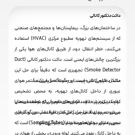
داکت دتکتور کانالی
در ساختمان‌های بزرگ، بیمارستان‌ها و مجتمع‌های صنعتی
که از سیستم‌های تهویه مطبوع مرکزی (HVAC) استفاده
می‌کنند، خطر انتقال دود از طریق کانال‌های هوا یکی از
بزرگترین چالش‌های ایمنی است. داکت دتکتور کانالی (Duct
Smoke Detector) تجهیزی است که دقیقاً برای حل این
داکت دتکتور کانالی چیست و چگونه عمل می‌کند؟
مشکل طراحی شده است. این دستگاه با پایش مستمر هوای
عبوری از داخل کانال‌های تهویه، به محض تشخیص
کوچکترین ذرات دود، فرمان‌های لازم را برای توقف فن‌ها یا
داکت دتکتور بر خلاف دتکتورهای معمولی که به سقف متصل
بستن دمپرهای آتش صادر می‌کند تا از انتشار دود و گازهای
می‌شوند، در بدنه خارجی کانال‌های هوا نصب می‌گردد. این
سمی به سایر بخش‌های ساختمان جلوگیری شود.
تجهیز دارای دو لوله نمونه‌بردار (Sampling Tubes) است که
به داخل کانال نفوذ می‌کنند. لوله ورودی، بخشی از هوای در