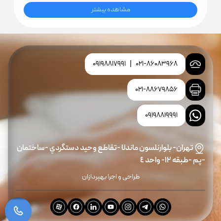
همراه با خدمات تخصصی طراحی و اجرا عرضه می‌کند.
مشاهده بیشتر
متخصصین فراحفاظ آموت با بررسی نقشه‌های تأسیسات
مکانیکی ساختمان، بهترین نقاط برای نصب دتکتورهای
کانالی را تعیین کرده و سناریوهای کنترلی جهت خاموش
09198817991
|
021-86083968
کردن فن‌ها و بستن دمپرها را پیاده‌سازی می‌کنند. با تهیه این
021-88679856
محصول از فراحفاظ آموت، شما از اصالت کالا، استانداردهای روز
بین‌المللی و پشتیبانی فنی کارآزموده بهره‌مند خواهید شد.
09198819991
تهران- بلوارنلسون ماندلا -تقاطع وحيد دستگردي -ساختمان
-پم -طبقه ١٢- واحد ٤
طراحی و اجرا بهپردازان