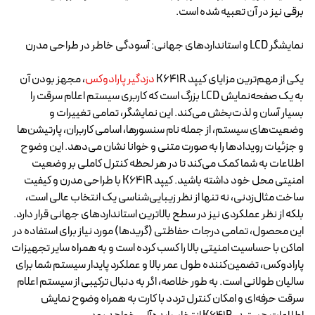
برقی نیز در آن تعبیه شده است.
نمایشگر LCD و استانداردهای جهانی: آسودگی خاطر در طراحی مدرن
یکی از مهم‌ترین مزایای کیپد K641R
دزدگیر پارادوکس
، مجهز بودن آن
به یک صفحه‌نمایش LCD بزرگ است که کاربری سیستم اعلام سرقت را
بسیار آسان و لذت‌بخش می‌کند. این نمایشگر، تمامی تغییرات و
وضعیت‌های سیستم، از جمله نام سنسورها، اسامی کاربران، پارتیشن‌ها
و جزئیات رویدادها را به صورت متنی و خوانا نشان می‌دهد. این وضوح
اطلاعات به شما کمک می‌کند تا در هر لحظه کنترل کاملی بر وضعیت
امنیتی محل خود داشته باشید. کیپد K641R با طراحی مدرن و کیفیت
ساخت مثال‌زدنی، نه تنها از نظر زیبایی‌شناسی یک انتخاب عالی است،
بلکه از نظر عملکردی نیز در سطح بالاترین استانداردهای جهانی قرار دارد.
این محصول، تمامی درجات حفاظتی (گریدها) مورد نیاز برای استفاده در
اماکن با حساسیت امنیتی بالا را کسب کرده است و به همراه سایر تجهیزات
پارادوکس، تضمین‌کننده طول عمر بالا و عملکرد پایدار سیستم شما برای
سالیان طولانی است. به طور خلاصه، اگر به دنبال ترکیبی از سیستم اعلام
سرقت حرفه‌ای و امکان کنترل تردد با کارت به همراه وضوح نمایش