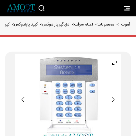
آموت
>
محصولات
>
اعلام سرقت
>
دزدگیر پارادوکس
>
کیپد پارادوکس
>
کیپد K641R دزدگیر پارادوکس+ریدر