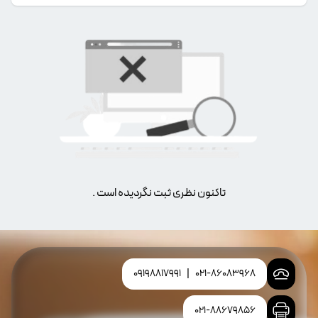
تاکنون نظری ثبت نگردیده است .
09198817991
|
021-86083968
021-88679856