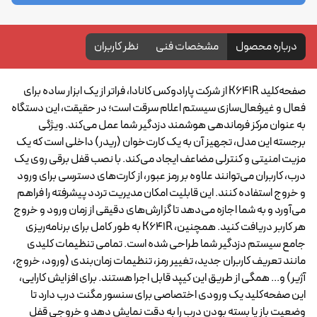
درباره محصول
مشخصات فنی
نظر کاربران
صفحه‌کلید K641R از شرکت پارادوکس کانادا، فراتر از یک ابزار ساده برای
فعال و غیرفعال‌سازی سیستم اعلام سرقت است؛ در حقیقت، این دستگاه
به عنوان مرکز فرماندهی هوشمند دزدگیر شما عمل می‌کند. ویژگی
برجسته این مدل، تجهیز آن به یک کارت‌خوان (ریدر) داخلی است که یک
مزیت امنیتی و کنترلی مضاعف ایجاد می‌کند. با نصب قفل برقی روی یک
درب، کاربران می‌توانند علاوه بر رمز عبور، از کارت‌های دسترسی برای ورود
و خروج استفاده کنند. این قابلیت امکان مدیریت تردد پیشرفته را فراهم
می‌آورد و به شما اجازه می‌دهد تا گزارش‌های دقیقی از زمان ورود و خروج
هر کاربر دریافت کنید. همچنین، K641R به طور کامل برای برنامه‌ریزی
جامع سیستم دزدگیر شما طراحی شده است. تمامی تنظیمات کلیدی
مانند تعریف کاربران جدید، تغییر رمز، تنظیمات زمان‌بندی (ورود، خروج،
آژیر) و... همگی از طریق این کیپد قابل اجرا هستند. برای افزایش کارایی،
این صفحه‌کلید یک ورودی اختصاصی برای سنسور مگنت درب دارد تا
وضعیت باز یا بسته بودن درب را به دقت نمایش دهد و خروجی قفل