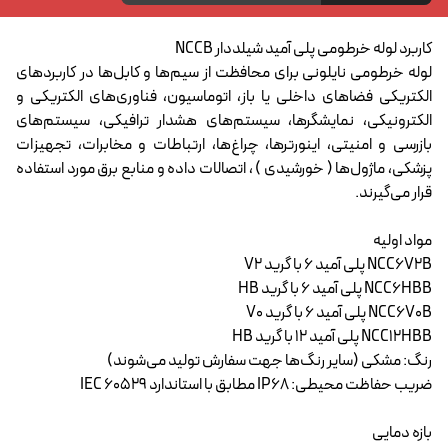
کاربرد لوله خرطومی پلی آمید شیلددار NCCB
لوله خرطومی نایلونی برای محافظت از سیم‌ها و کابل‌ها در کاربردهای
الکتریکی فضاهای داخلی یا باز، اتوماسیون، فناوری‌های الکتریکی و
الکترونیکی، نمایشگرها، سیستم‌های هشدار ترافیکی، سیستم‌های
بازرسی و امنیتی، اینورترها، چراغ‌ها، ارتباطات و مخابرات، تجهیزات
پزشکی، ماژول‌ها ( خورشیدی ) ، اتصالات داده و منابع برق مورد استفاده
قرار می‌گیرند.
مواد اولیه
NCC6V2B پلی آمید 6 با گرید V2
NCC6HBB پلی آمید 6 با گرید HB
NCC6V0B پلی آمید 6 با گرید V0
NCC12HBB پلی آمید 12 با گرید HB
رنگ: مشکی (سایر رنگ‌ها جهت سفارش تولید می‌شوند)
ضریب حفاظت محیطی: IP68 مطابق با استاندارد IEC 60529
بازه دمایی