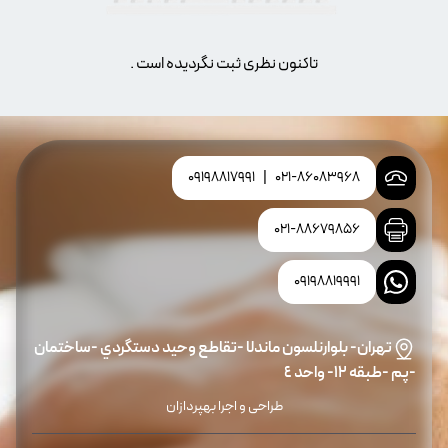
تاکنون نظری ثبت نگردیده است .
09198817991
|
021-86083968
021-88679856
09198819991
تهران- بلوارنلسون ماندلا -تقاطع وحيد دستگردي -ساختمان
-پم -طبقه ١٢- واحد ٤
طراحی و اجرا بهپردازان