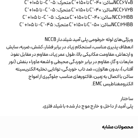
NCC6V0Bساکن: C˚-40 تا C˚+150 متحرک: C ˚-5- تا C˚ +105
NCC6V2Bساکن: C˚-40 تا C˚+150 متحرک: C ˚-5- تا C˚+105
NCC6HBB ساکن: C˚-40 تا C˚+150 متحرک: C ˚-5- تا C˚ +105
NCC12HBBساکن: C˚-50 تا C˚+150 متحرک: C˚-45- تا C˚ +105
ویژگی‌های لوله خرطومی پلی آمید شیلددار NCCB
انعطاف پذیری مناسب، استحکام زیاد در برابر فشار، کشش، ضربه، سایش
و ارتعاش، مقاومت مکانیکی بالا، طول عمر زیاد، مقاوم در مقابل نفوذ
مایعات و گاز، مقاوم در برابر خوردگی محیطی و اشعه ماوراء بنفش (نور
آفتاب)، بدون هالوژن،، ضد تاب خوردگی، توانایی تخلیه الکتریسیته
ساکن با اتصال به زمین، فاکتورهای مناسب جلوگیری از امواج
الکترومغناطیس EMC.
ساختار
پلی آمید از داخل و خارج موج‌ دار شده با شیلد فلزی.
محصولات مشابه