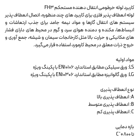
کاربرد لوله خرطومی انتقال دهنده مستحکم FH3
لوله انعطاف پذیر فلزی برای کاربرد های چند منظوره، اتصال انعطاف پذیر
سیستم های انتقال گازها و مواد نیمه جامد برای جذب ارتعاشات و
انبساط‌ها، مکنده و دمنده هوای سرد و گرم در محیط های دارای فشار
های مکانیکی و حرارت بالا مثل کارخانجات سیمان و شیشه، جمع آوری و
خروج ذرات معلق در محیط کارمورد استفاده قرار می‌گیرد.
مواد اولیه
LS: ورق سیلیکن مطابق استاندارد EN10106 با پکینگ ویژه
LG: ورق گالوانیزه مطابق استاندارد EN10306 با پکینگ ویژه
نوع انعطاف پذیری
A: انعطاف پذیری بالا
B: انعطاف پذیری متوسط
C: انعطاف پذیری کم
بازه دمایی
تا C˚+800