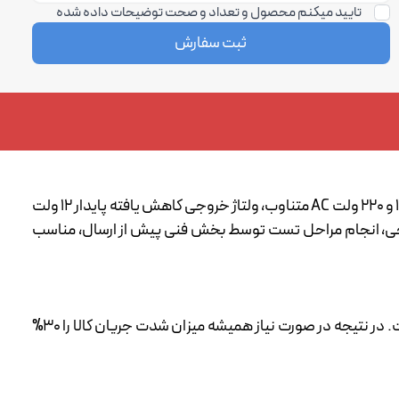
تایید میکنم محصول و تعداد و صحت توضیحات داده شده
ثبت سفارش
آداپتور صنعتی یا منبع تغذیه صنعتی سوئیچینگ از نوع پاور صنعتی پانچی فلزی، دارای فن خنک کننده هوشمند، ولتاژ ورودی برق 110V و 220 ولت AC متناوب، ولتاژ خروجی کاهش یافته پایدار 12 ولت
 دو رشته ورودی و خروجی، انجام مراحل تست توسط بخش فنی پیش از ارسال، مناسب
لطفا در نظر داشته باشید که تمامی منابع تغذیه سوئیچینگ چیزی بین 20 تا 30% تلورانس و کاهش جریان در درازمدت خواهند داشت. در نتیجه در صورت نیاز همیشه میزان شدت جریان کالا را 30%