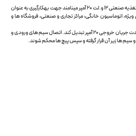
از سوئیچینگ پاورها که در این مورد مشخص از دسته پاورهای صنعتی هستند که گاه آن ها را آداپتور صنعتی 12 ولت 20 امپر و گاه منبع تغذیه صنعتی 12 و.لت 20 آمپر مینامند جهت بهکارگیری به عنوان
 ویژه، اتوماسیون خانگی، مراکز تجاری و صنعتی، فروشگاه ها و
این منبع تغذیه پانچی با بدنه فلزی فن دار می تواند برق ورودی 220 ولت یا 110 ولت را به برق خروجی پایدار کاهش یافته 12 ولت DC یا شدت جریان خروجی 20 آمپر تبدیل کند. اتصال سیم های ورودی و
 سیم ها زیر آن قرار گرفته و سپس پیچ ها محکم شوند.