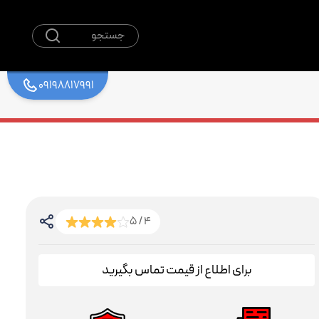
جستجو
09198817991
4 / 5
برای اطلاع از قیمت تماس بگیرید