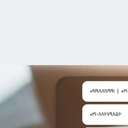
09198817991
|
02
021-88679856