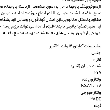
منبع تغذیه با شدت جریان بالا در انواع پروژه ها مانند دوربی
مغازهها، هتل ها، نورپردازی امکان گوناگون و وسایل آزمایشگاه
خروجی از طریق ترمینال های تعبیه شده روی بدنه منبع تغذیه ان
مشخصات آداپتور 12 ولت 20 آمپر
جنس
فلزی
شدت جریان (آمپر)
20A
ولتاژ ورودی
110V تا 250V
ولتاژ خروجی
12V DC
گونه