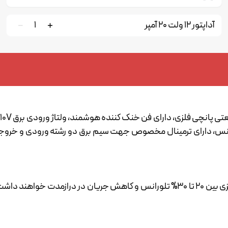
آداپتور 12 ولت 20 آمپر
1
کثر شدت جریان 20 آمپر با 20 تا 30 درصد تلورانس، دارای ترمینال مخصوص جهت سیم برق