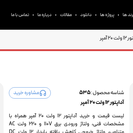
•
•
•
•
•
ند ها
پروژه ها
دانلود
مقالات
درباره ما
تماس با ما
لت 20 آمپر
شناسه محصول :
535
مشاوره خرید
آداپتور 12 ولت 20 آمپر
لیست قیمت و خرید آداپتور 12 ولت 20 آمپر همراه با
مشخصات فنی، ولتاژ ورودی برق 110V و 220 ولت AC
متناوب، ولتاژ خروجی کاهش یافته پایدار 12 ولت DC