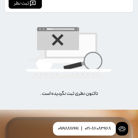
ثبت نظر
تاکنون نظری ثبت نگردیده است .
09198817991
|
021-86083968