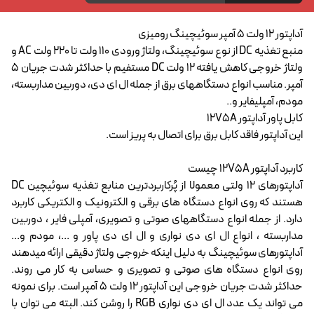
آداپتور 12 ولت 5 آمپر سوئیچینگ رومیزی
منبع تغذیه DC از نوع سوئیچینگ، ولتاژ ورودی 110 ولت تا 220 ولت AC و
ولتاژ خروجی کاهش یافته 12 ولت DC مستفیم با حداکثر شدت جریان 5
آمپر. مناسب انواع دستگاههای برق از جمله ال ای دی، دوربین مداربسته،
مودم، آمپلیفایر و..
کابل پاور آداپتور 12V5A
این آداپتور فاقد کابل برق برای اتصال به پریز است.
کاربرد آداپتور 12V5A چیست
آداپتورهای 12 ولتی معمولا از پُرکاربردترین منابع تغذیه سوئیچین DC
هستند که روی انواع دستگاه های برقی و الکترونیک و الکتریکی کاربرد
دارد. از جمله انواع دستگاههای صوتی و تصویری، آمپلی فایر ، دوربین
مداربسته ، انواع ال ای دی نواری و ال ای دی پاور و ...، مودم و...
آداپتورهای سوئیچینگ به دلیل اینکه خروجی ولتاژ دقیقی ارائه میدهند
روی انواع دستگاه های صوتی و تصویری و حساس به کار می روند.
حداکثر شدت جریان خروجی این آداپتور 12 ولت 5 آمپر است. برای نمونه
می تواند یک عدد ال ای دی نواری RGB را روشن کند. البته می توان با