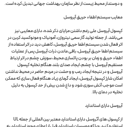
و دوستدار محیط زیست از نظر سازمان بهداشت جهانی تبدیل کرده است.
معایب سیستم اطفاء حریق آیروسل
کپسول آیروسل علی رغم داشتن مزایای ذکر شده، دارای معایبی نیز
می‌باشد. از جمله تولید گاز سمی نیتروژن، آمونیاک و مونوکسید کربن در
اثر فعال شدن سیستم اطفا حریق آیروسل، کاهش دید در اثر استفاده از
سیستم اطفا حریق آیروسل، باقی ماندن ذرات آیروسل پس از عملیات
اطفاء حریق و زمان بر بودن پاکسازی محیط، سوزش چشم در اثر ارتباط
مستقیم آیروسل با چشم، ایجاد صدای بلند هنگام تخلیه کپسول
آیروسل و در نتیجه ایجاد رعب و وحشت در مردم حاضر در محیط نداشتن
امکان شارژ کپسول آیروسل، ایجاد گرمای زیاد هنگام فعال سازی که ممکن
است موجب آتش سوزی شود و داغ شدن بیش از حد کپسول به دلیل
تخلیه در دمای بالا.
آیروسل دارای استاندارد
از کپسول های آئروسل دارای استاندارد معتبر بین‌ المللی از جمله UL
استفاده کنید چرا که موسسات استاندارد قبل از اعطای مجوز استاندارد به