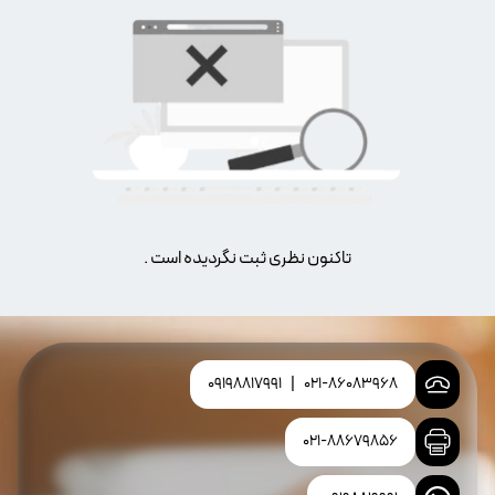
تاکنون نظری ثبت نگردیده است .
09198817991
|
021-86083968
021-88679856