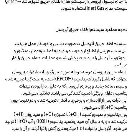
به جای کپسول آیروسل از سیستم های اطفای حریق تمیز مانند FM200 یا
سیستم های Inert Gas استفاده نمود.
نحوه عملکرد سیستم اطفاء حریق آیروسل
سیستم اطفا حریق آئروسل به صورت دستی و خودکار عمل می‌کند.
این سیستم پس از اطلاع از وجود حریق و به کمک ترمومتر، دتکتور و
ترموکورد، آیروسل را در محیط پخش شده و عملیات اطفاء حریق را آغاز
می‌کند.
اطفاء حریق آیروسل در سه مرحله صورت می‌گیرد. ابتدا، ذرات آیروسل
متراکم که شامل کربنات پتاسیم (K2CO3) است، به علت گرما تجزیه شده
و سپس ماده جامد و پودری آیروسل که به دلیل دارا بودن نیترات
پتاسیم، دارای ویژگی اکسید کنندگی می‌باشند تشکیل می‌شود.
این ذرات پس از آزادسازی و برخورد با آتش، تجزیه شده و در نتیجه یون
پتاسیم (K+) آزاد می‌شود.
یون پتاسیم با هیدروکسید (OH+)، اکسیژن (O+) و هیدروژن (H+ )
ترکیب شده و به دنبال آن هیدروکسید پتاسیم (KOH) و آب (H2O) تولید
می شود. آئروسل با ذرات 1 تا 2 میکرومتری آتش را فرا گرفته و آن را سرد