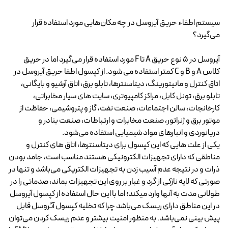
سیستم اطفاء حریق آیروسل در چه مکان‌هایی مورد استفاده قرار
می‌گیرد؟
آیروسل در 5 نوع حریق A تا F مورد استفاده قرار می‌گیرد اما در حریق
کلاس A و B و C کمتر استفاده می شود. از کپسول اطفا حریق آیروسل در
اتاق کنترل و مانیتورینگ، دیتاسنترها، تابلو برق، اتاق آرشیو و بایگانی،
تابلو برق، تونل کابل، مراکز کامپیوتری، سایت های سیار مخابراتی،
کارخانجات، سالن اجتماعات، صنعت نفت، گاز و پتروشیمی، حفاظت از
موتور برق و ژنراتور، صنعت مخابرات و ارتباطات، صنعت بنادر و
دریانوردی و انبارهای مواد شیمیایی استفاده می‌شود.
یکی از علت هایی که این کپسول برای دیتاسنترها، اتاق های کنترل و
مناطقی که دارای تجهیزات الکترونیکی هستند مناسب است، جامد بودن
ذرات و در نتیجه عدم آسیب زدن به تجهیزات الکتریکی می‌باشد و تنها در
صورتی که لایه نازکی از گرد و غبار بر روی این تجهیزات بماند، صدماتی را در
طولانی مدت به آنها وارد میکند؛ اما با این حال استفاده از کپسول آیروسل
در این مناطق دارای ریسک می‌باشد چرا که تخلیه کپسول آئروسل قابل
پیش بینی نمی‌باشد. به منظور امنیت بیشتر و عدم ریسک کردن می‌توان