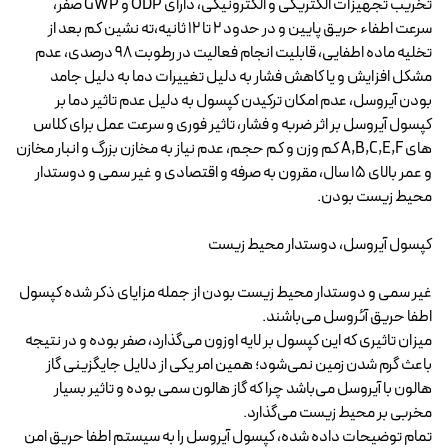
تخریب تجهیزات الکتریکی و الکترونیکی، دارای ODP و GWP صفر،
سرعت اطفاء حریق پایین و در حدود 2 تا 12 ثانیه،ته نشین کم بعد از
تخلیه ماده اطفایی، قابلیت انجام فعالیت در رطوبت 98 درصدی، عدم
مشکل افزایش و یا کاهش فشار به دلیل تغییرات دما به دلیل جامد
بودن آیروسل، عدم امکان ترکیدن کپسول به دلیل عدم تاثیر دما بر
کپسول آیروسل بر اثر ضربه و فشار، تاثیر فوری و سرعت عمل برای کلاس
های A,B,C,E,F کم وزن و کم حجم، عدم نیاز به مخازن بزرگ و انبار مخازن
و عمر بالای ۱۵ سال، مقرون به صرفه و اقتصادی و غیر سمی و دوستدار
محیط زیست بودن.
کپسول آیروسل، دوستدار محیط زیست
غیر سمی و دوستدار محیط زیست بودن از جمله مزایای ذکر شده کپسول
اطفا حریق آئروسل می‌باشند.
میزان تاثیری که این کپسول بر لایه اوزون می‌گذارد، صفر بوده و در نتیجه
باعث گرم شدن زمین نمی‌شود؛ همین امر یکی از دلایل جایگزینی گاز
هالون با آیروسل می‌باشد چرا که گاز هالون سمی بوده و تاثیر بسیار
مخربی بر محیط زیست می‌گذارد.
تمام توضیحات داده شده، کپسول آیروسل را به سیستم اطفا حریق امن