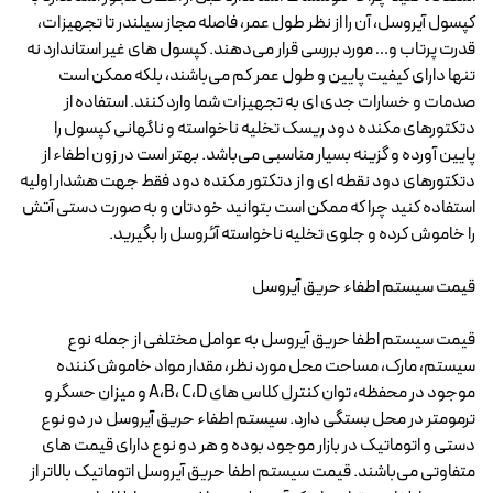
کپسول آیروسل، آن را از نظر طول عمر، فاصله مجاز سیلندر تا تجهیزات،
قدرت پرتاب و… مورد بررسی قرار می‌دهند. کپسول های غیر استاندارد نه
تنها دارای کیفیت پایین و طول عمر کم می‌باشند، بلکه ممکن است
صدمات و خسارات جدی ای به تجهیزات شما وارد کنند. استفاده از
دتکتورهای مکنده دود ریسک تخلیه ناخواسته و ناگهانی کپسول را
پایین آورده و گزینه بسیار مناسبی می‌باشد. بهتر است در زون اطفاء از
دتکتورهای دود نقطه ای و از دتکتور مکنده دود فقط جهت هشدار اولیه
استفاده کنید چرا که ممکن است بتوانید خودتان و به صورت دستی آتش
را خاموش کرده و جلوی تخلیه ناخواسته آئروسل را بگیرید.
قیمت سیستم اطفاء حریق آیروسل
قیمت سیستم اطفا حریق آیروسل به عوامل مختلفی از جمله نوع
سیستم، مارک، مساحت محل مورد نظر، مقدار مواد خاموش کننده
موجود در محفظه، توان کنترل کلاس های A،B، C،D و میزان حسگر و
ترمومتر در محل بستگی دارد. سیستم اطفاء حریق آیروسل در دو نوع
دستی و اتوماتیک در بازار موجود بوده و هر دو نوع دارای قیمت های
متفاوتی می‌باشند. قیمت سیستم اطفا حریق آیروسل اتوماتیک بالاتر از