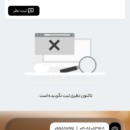
ثبت نظر
تاکنون نظری ثبت نگردیده است .
09198817991
|
021-86083968