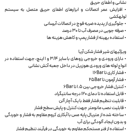
نشانی و اطفای حریق
• افزایش عمر اتصالات و ابزارهای اطفای حریق متصل به سیستم
لولهکشی
• جلوگیری از پدیده ضربه قوچ در اتصالات آبرسانی
• صرفه جویی در مصرف آب تا 30 درصد
• استفاده بهینه از فشار پمپ و کاهش هزینه ها
ویژگیهای شیر فشار شکن آریا
• دارای ورودی و خروجی رزوهای با سایز 3/4 و 1 اینچ، جهت استفاده در
انواع لوله های ورودی هوزریل در داخل جعبه آتش نشانی
• فشار کاری تا 16Bar
• فشار آزمون تا 25Bar
• کنترل فشار خروجی بین 1.5 تا 6Bar
• قابل استفاده تا دمای 120 درجه سانتیگراد
• قابلیت تنظیم فشار فقط با یک آچار آلن
• قابلیت نصب مانومتر جهت کنترل و پایش سطح فشار
• ساخته شده از متریال پایه مس با آبکاری کروم مقاوم به فشار و خوردگی
و بدون ایجاد آلودگی برای آب
• استفاده از فنر مستحکم مقاوم به خوردگی در فرآیند تنظیم فشار