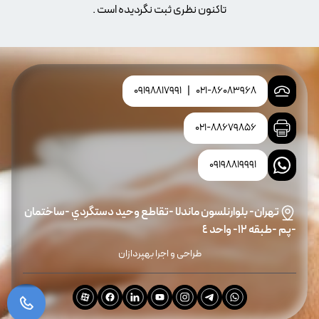
تاکنون نظری ثبت نگردیده است .
09198817991
|
021-86083968
021-88679856
09198819991
تهران- بلوارنلسون ماندلا -تقاطع وحيد دستگردي -ساختمان
-پم -طبقه ١٢- واحد ٤
طراحی و اجرا بهپردازان