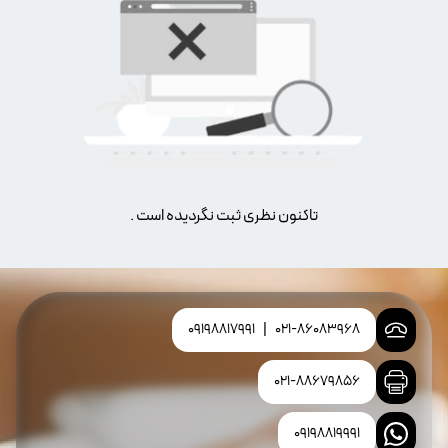
تاکنون نظری ثبت نگردیده است .
09198817991
|
021-86083968
021-88679856
09198819991