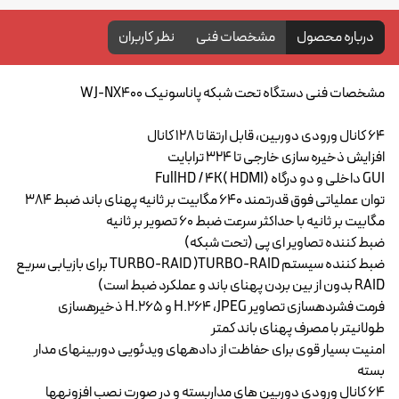
درباره محصول
مشخصات فنی
نظر کاربران
مشخصات فنی دستگاه تحت شبکه پاناسونیک WJ-NX400
64 کانال ورودی دوربین، قابل ارتقا تا 128 کانال
افزایش ذخیره سازی خارجی تا 324 ترابایت
GUI داخلی و دو درگاه (HDMI )FullHD / 4K
توان عملیاتی فوق قدرتمند 640 مگابیت بر ثانیه پهنای باند ضبط 384
مگابیت بر ثانیه با حداکثر سرعت ضبط 60 تصویر بر ثانیه
ضبط کننده تصاویر ای پی (تحت شبکه)
ضبط کننده سیستم TURBO-RAID )TURBO-RAID برای بازیابی سریع
RAID بدون از بین بردن پهنای باند و عملکرد ضبط است)
فرمت فشردهسازی تصاویر H.264 ،JPEG و H.265 ذخیرهسازی
طولانیتر با مصرف پهنای باند کمتر
امنیت بسیار قوی برای حفاظت از دادههای ویدئویی دوربینهای مدار
بسته
64 کانال ورودی دوربین های مداربسته و در صورت نصب افزونهها