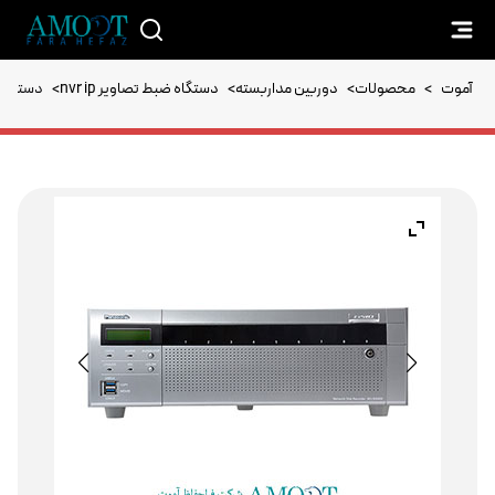
آموت
>
محصولات
>
دوربین مداربسته
>
دستگاه ضبط تصاویر nvr ip
>
دستگاه ذخیره