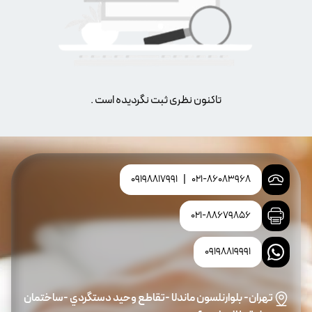
تاکنون نظری ثبت نگردیده است .
09198817991
|
021-86083968
021-88679856
09198819991
تهران- بلوارنلسون ماندلا -تقاطع وحيد دستگردي -ساختمان