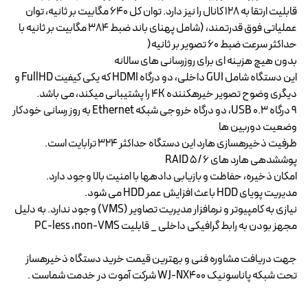
قابلیت ارتقا به 128 کانال را نیز دارد. توان کل 640 مگابیت بر ثانیه، توان
عملیاتی فوق قدرتمند، (شامل پهنای باند ضبط 384 مگابیت بر ثانیه با
حداکثر سرعت ضبط 60 تصویر بر ثانیه(
بدون هیچ هزینه ای برای روزرسانی های سالانه
این دستگاه شامل GUI داخلی، دو درگاه HDMI که یکی کیفیت FullHD و
دیگری وضوح تصویر خیرهکننده 4K را پشتیبانی میکند، می باشد.
9 درگاه USB 0.3، دو درگاه خروجی شبکه Ethernet به روز رسانی خودکار
وضعیت دوربین ها
ظرفیت ذخیرهسازی هارد این دستگاه حداکثر 324 ترابایت است.
پوششدهی هارد های RAID 5/ 6
امکان ذخیره، حفاظت و بازیابی دادهها با امنیت بالا وجود دارد.
مدیریت پویای HDD باعث افزایش عمر HDD می شود.
نیازی به کامپیوتر و نرمافزار مدیریت تصاویر (VMS) وجود ندارد. به دلیل
مجهز بودن به رابط گرافیکی داخلی _ قابلیت PC-less ،non-VMS
جهت دریافت مشاوره فنی و بهترین قیمت خرید دستگاه ذخیرهساز
تحت شبکه پاناسونیک WJ-NX400 شرکت آموت در خدمت شماست .