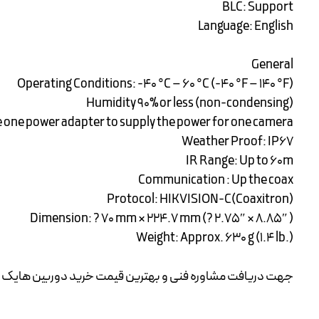
BLC: Support
Language: English
General
Operating Conditions: -40 °C – 60 °C (-40 °F – 140 °F)
Humidity 90% or less (non-condensing)
one power adapter to supply the power for one camera.
Weather Proof: IP67
IR Range: Up to 60m
Communication : Up the coax
Protocol: HIKVISION-C(Coaxitron)
Dimension: ? 70 mm × 224.7 mm (? 2.75″ × 8.85″ )
Weight: Approx. 630 g (1.4 lb.)
جهت دریافت مشاوره فنی و بهترین قیمت خرید
دوربین هایک 