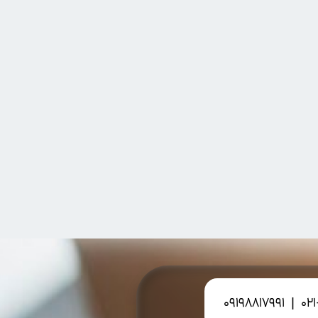
09198817991
|
02