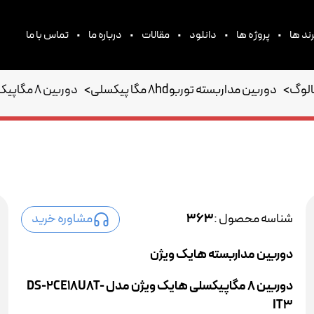
•
•
•
•
•
ند ها
پروژه ها
دانلود
مقالات
درباره ما
تماس با ما
الوگ
>
دوربین مداربسته توربو8hd مگا پیکسلی
>
دوربین 8 مگاپیکسلی هایک ویژن مدل DS-2CE18U8T-IT3
شناسه محصول :
363
مشاوره خرید
دوربین مداربسته هایک ویژن
دوربین 8 مگاپیکسلی هایک ویژن مدل DS-2CE18U8T-
IT3