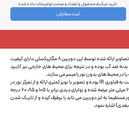
تایید میکنم محصول و تعداد و صحت توضیحات داده شده
ثبت سفارش
دوربین 5 مگاپیکسلی هایک ویژن مدل DS-2CE18U8T-IT3 یک دوربین بولت و از دسته دوربین های Turbohd با بدنه فلزی است. تصاویر ارائه شده توسط این دوربین 8 مگاپیکسلی دارای کیفیت
زان حساسیت نوری در این دوربین مداربسته برابر با 0/003 لوکس است. به دلیل پشتیبانی از استاندارد IP67 دارای بدنه ضد آب بوده و در نتیجه برای محیط های خارجی نیز کاربرد
مجهز به تکنولوژی EXIR هایک ویژن است، در این فناوری اشعه مادون قرمز تولید شده توسط LED های دوربین دارای برد بیشتری نسبت به فناوری IR بوده و تصویر با نویز کمتری ارائه و از تمرکز نور در
مرکز آن نیز جلوگیری می شود. لنز موجود در آن از نوع ثابت است که تنها امکان تنظیم فوکوس را دارد و با فواصل کانونی 2/8، 3/6 و 6 میلی متر عرضه شده و زوایای دیدی برابر با 105 و 85، 60 درجه
حیط هایی که نور مستقیما به لنز دوربین می تابد را برطرف کرده و از تاریک شدن