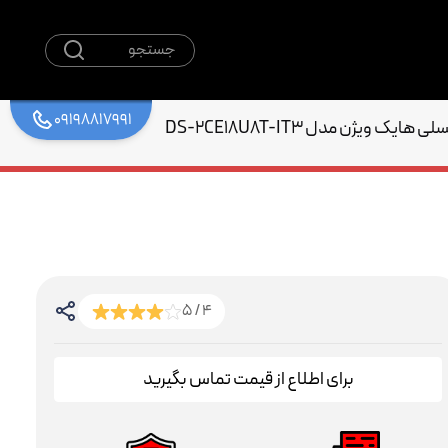
جستجو
09198817991
4 / 5
برای اطلاع از قیمت تماس بگیرید