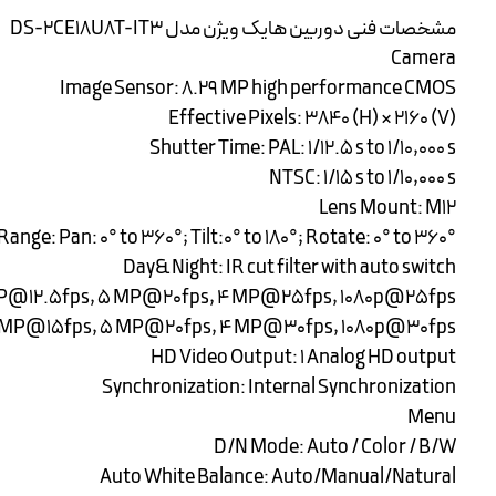
مشخصات فنی دوربین هایک ویژن مدل DS-2CE18U8T-IT3
Camera
Image Sensor: 8.29 MP high performance CMOS
Effective Pixels: 3840 (H) × 2160 (V)
Shutter Time: PAL: 1/12.5 s to 1/10,000 s
NTSC: 1/15 s to 1/10,000 s
Lens Mount: M12
nge: Pan: 0° to 360°; Tilt:0° to 180°; Rotate: 0° to 360°
Day& Night: IR cut filter with auto switch
 MP@12.5fps, 5 MP@20fps, 4 MP@25fps, 1080p@25fps
 MP@15fps, 5 MP@20fps, 4 MP@30fps, 1080p@30fps
HD Video Output: 1 Analog HD output
Synchronization: Internal Synchronization
Menu
D/N Mode: Auto / Color / B/W
Auto White Balance: Auto/Manual/Natural