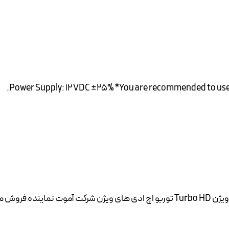
Power Supply: 12 VDC ±25% *You are recommended to use 
ویژن
Turbo HD توربو اچ ادی های ویژن شرکت آموت نماینده فروش محصولات HIKVISION در ایران در خدمت شماست .