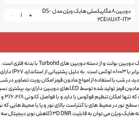
دوربین 8 مگاپیکسلی هایک ویژن مدل DS-
1
2CE18U8T-IT3
بالایی هستند. می
 از قابلیت WDR هایک ویژن اختلاف سطح نور در محیط های با کنتراست بالای نور و یا یا م
3D DNR (کاهش نویز دیجیتال سه بعدی) اشاره نمود.