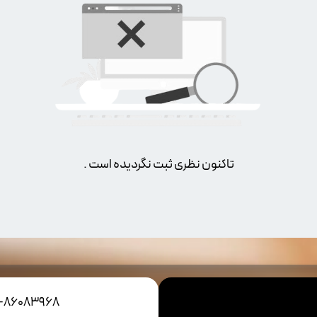
تاکنون نظری ثبت نگردیده است .
1-86083968