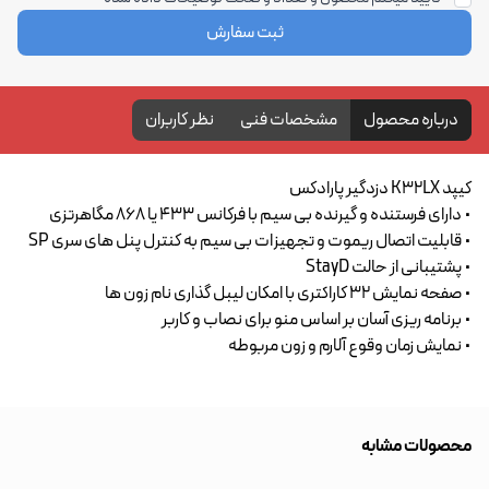
ثبت سفارش
درباره محصول
مشخصات فنی
نظر کاربران
کیپد K32LX دزدگیر پارادکس
• دارای فرستنده و گیرنده بی سیم با فرکانس 433 یا 868 مگاهرتزی
• قابلیت اتصال ریموت و تجهیزات بی سیم به کنترل پنل های سری SP
• پشتیبانی‌ از حالت StayD
• صفحه نمایش 32 کاراکتری با امکان لیبل گذاری نام زون ها
• برنامه ریزی آسان بر اساس منو برای نصاب و کاربر
• نمایش زمان وقوع آلارم و زون مربوطه
محصولات مشابه