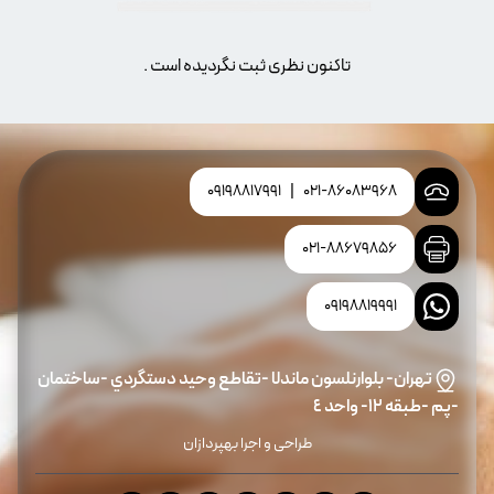
تاکنون نظری ثبت نگردیده است .
09198817991
|
021-86083968
021-88679856
09198819991
تهران- بلوارنلسون ماندلا -تقاطع وحيد دستگردي -ساختمان
-پم -طبقه ١٢- واحد ٤
طراحی و اجرا بهپردازان