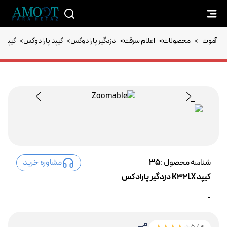
آموت
>
محصولات
>
اعلام سرقت
>
دزدگیر پارادوکس
>
کیپد پارادوکس
>
کیپد K32LX دزدگیر پارادکس
شناسه محصول :
35
مشاوره خرید
کیپد K32LX دزدگیر پارادکس
-