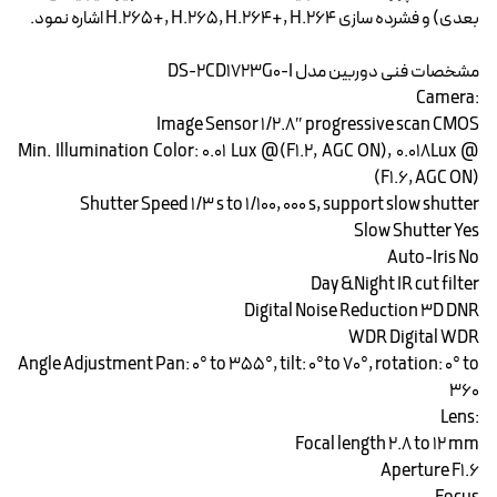
بعدی) و فشرده سازی H.265+, H.265, H.264+, H.264 اشاره نمود.
مشخصات فنی دوربین مدل DS-2CD1723G0-I
:Camera
Image Sensor 1/2.8″ progressive scan CMOS
Min. Illumination Color: 0.01 Lux @(F1.2, AGC ON), 0.018Lux @
(F1.6, AGC ON)
Shutter Speed 1/3 s to 1/100, 000 s, support slow shutter
Slow Shutter Yes
Auto-Iris No
Day &Night IR cut filter
Digital Noise Reduction 3D DNR
WDR Digital WDR
Angle Adjustment Pan: 0° to 355°, tilt: 0°to 70°, rotation: 0° to
360
:Lens
Focal length 2.8 to 12 mm
Aperture F1.6