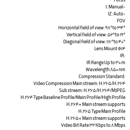
Focus
-I: Manual
-IZ: Auto
FOV
Horizontal field of view: 98°to 34°
Vertical field of view: 52°to 19°
Diagonal field of view: 116°to 40°
Lens Mount Φ14
:IR
IR Range Up to 30 m
Wavelength 850 nm
:Compression Standard
Video Compression Main stream: H.265/H.264
Sub stream: H.265/H.264/MJPEG
H.264 Type Baseline Profile/Main Profile/High Profile
H.264+ Main stream supports
H.265 Type Main Profile
H.265+ Main stream supports
Video Bit Rate 32 Kbps to 8 Mbps