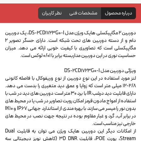
درباره محصول
مشخصات فنی
نظر کاربران
دوربین 2 مگاپیکسلی هایک ویژن مدل DS-2CD1723G0-I، یک دوربین
دام و از دسته دوربین های تحت شبکه است. دارای حسگر تصویر 2
مگاپیکسلی است که تصاویری با کیفیت خوبی ارائه می دهد. میزان
حساسیت نوری در این دوربین مداربسته برابر با 0/01 لوکس است.
ویژگی دوربین مدل DS-2CD1723G0-I
لنز مورد استفاده در این نوع دوربین از نوع وریفوکال با فاصله کانونی
2/8-12 میلی متر است که زوایا و عمق دید متغیری را بدست می دهد.
دارای قابلیت دید درشب IR با برد 30 متر است دوربین های دید در شب با
استفاده از امواج مادون قرمز امکان رویت تصاویر در شب یا در محیط های
بدون نور را میسر می سازند با بهره مندی از استاندارد جهانی IP67 و IK10
در برابر آب, گرد و غبار مقاوم بوده در نتیجه جهت نصب در محیط های
خارجی نیز مناسب است.
از امکانات دیگر این دوربین هایک ویژن می توان به قابلیت Dual
Stream، پورت POE، قابلیت 3D DNR (کاهش نویز دیجیتالی سه