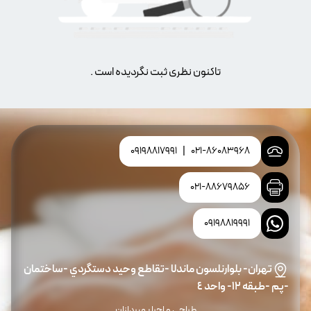
تاکنون نظری ثبت نگردیده است .
09198817991
|
021-86083968
021-88679856
09198819991
تهران- بلوارنلسون ماندلا -تقاطع وحيد دستگردي -ساختمان
-پم -طبقه ١٢- واحد ٤
طراحی و اجرا بهپردازان