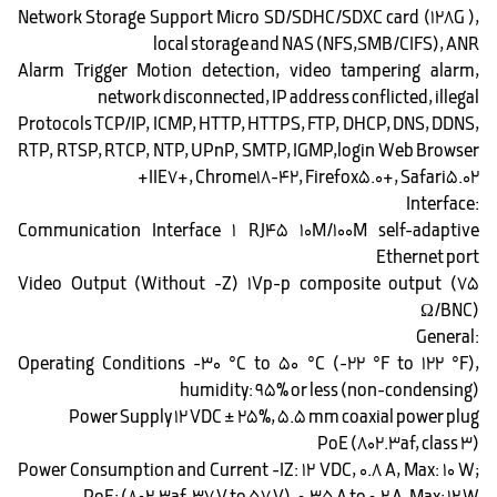
Network Storage Support Micro SD/SDHC/SDXC card (128G ),
local storage and NAS (NFS,SMB/CIFS), ANR
Alarm Trigger Motion detection, video tampering alarm,
network disconnected, IP address conflicted, illegal
Protocols TCP/IP, ICMP, HTTP, HTTPS, FTP, DHCP, DNS, DDNS,
RTP, RTSP, RTCP, NTP, UPnP, SMTP, IGMP,login Web Browser
IIE7+, Chrome18-42, Firefox5.0+, Safari5.02+
:Interface
Communication Interface 1 RJ45 10M/100M self-adaptive
Ethernet port
Video Output (Without -Z) 1Vp-p composite output (75
Ω/BNC)
:General
Operating Conditions -30 °C to 50 °C (-22 °F to 122 °F),
humidity: 95% or less (non-condensing)
Power Supply 12 VDC ± 25%, 5.5 mm coaxial power plug
PoE (802.3af, class 3)
Power Consumption and Current -IZ: 12 VDC, 0.8 A, Max: 10 W;