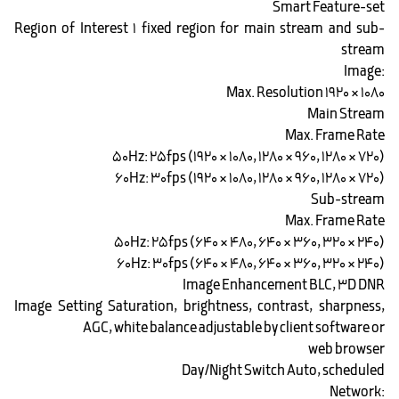
Smart Feature-set
Region of Interest 1 fixed region for main stream and sub-
stream
:Image
Max. Resolution 1920 × 1080
Main Stream
Max. Frame Rate
50Hz: 25fps (1920 × 1080, 1280 × 960, 1280 × 720)
60Hz: 30fps (1920 × 1080, 1280 × 960, 1280 × 720)
Sub-stream
Max. Frame Rate
50Hz: 25fps (640 × 480, 640 × 360, 320 × 240)
60Hz: 30fps (640 × 480, 640 × 360, 320 × 240)
Image Enhancement BLC, 3D DNR
Image Setting Saturation, brightness, contrast, sharpness,
AGC, white balance adjustable by client software or
web browser
Day/Night Switch Auto, scheduled
:Network