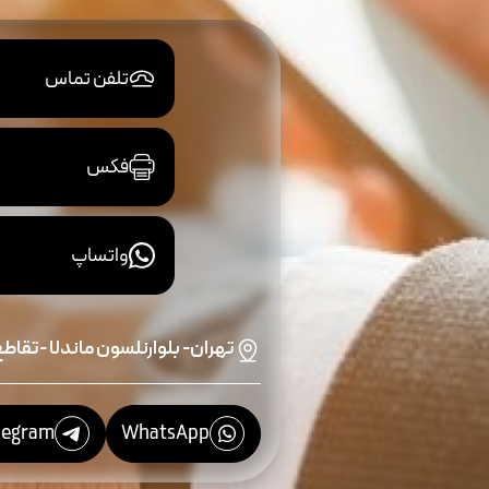
تلفن تماس
فکس
واتساپ
تهران- بلوارنلسون ماندلا -تقاطع و
legram
WhatsApp