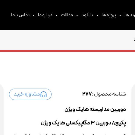
•
•
•
•
•
ند ها
پروژه ها
دانلود
مقالات
درباره ما
تماس با ما
شناسه محصول :
277
مشاوره خرید
دوربین مداربسته هایک ویژن
پکیج8 دوربین 3 مگاپیکسلی هایک ویژن