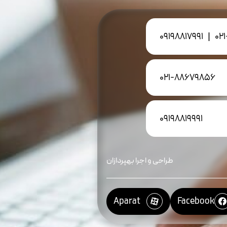
09198817991
|
02
021-88679856
09198819991
طراحی و اجرا بهپردازان
Aparat
Facebook