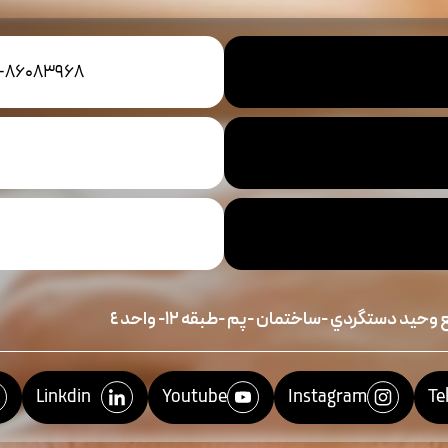
1-86083968
حيد دستگردي -ساختمان -پم -طبقه ١٢- واحد ٤
Linkdin
Youtube
Instagram
Te