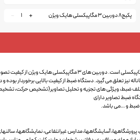
پکیج8 دوربین 3 مگاپیکسلی هایک ویژن
1
پک 8تایی دوربین هایک ویژن شامل 8دوربین دام یا بولت 3 مگاپیکسلی است
تند. همچنین به همراه دوربین ها یک عدد دستگاه ضبط 8 کاناله نیز تعلق می گیرد. دستگاه ضبط از ک
ف ضبط، ویژگی های تجزیه و تحلیل تصاویر(تشخیص حرکت، تشخیص نفو
گاه ضبط تصاویر دارای
 ضبط و …می باشد.
ی، پرورشگاهها، آسایشگاهها، مدارس غیرانتفاعی، نمایشگاهها، سالنهای
، پایانههای مسافربری، دفاتر پیشخوان دولت، کلینیکها و... مناسب ا