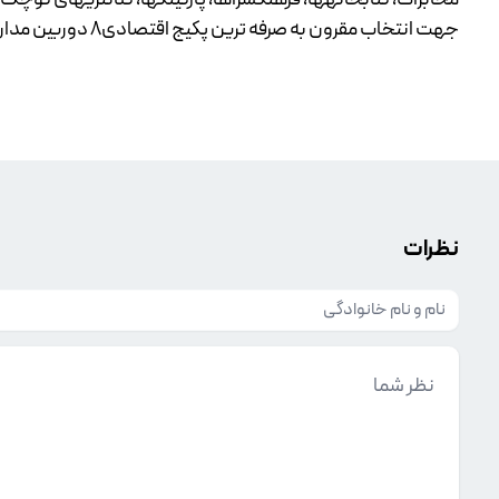
جهت انتخاب مقرون به صرفه ترین پکیج اقتصادی8 دوربین مداربسته3 مگاپیکسلی، شرکت آموت نماینده فروش
نظرات