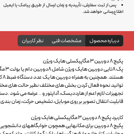
پس از ثبت سفارش، تأییدیه و زمان ارسال از طریق پیامک یا ایمیل
اطلاع‌رسانی خواهد شد.
درباره محصول
مشخصات فنی
نظر کاربران
پکیج 8 دوربین 3 مگاپیکسلی هایک ویژن
هس
توانید نحوه فعال کردن بخش های مختلف نظیر حالت های مختل
تجهیزات لازم اعم از هارددیسک، آداپتور و .. عرضه می شود .دست
قابلیت انتقال تصویر بر روی موبایل، تشخیص حرکت، زمان بندی
کاربرد پکیج 8 دوربین 3 مگاپیکسلی هایک ویژن
پکیج 8 دوربین برای مکانهایی همچون خوابگاههای دانشجوی
مخابرات، کتابخانهها، فرهنگسراها، پارکینگها، کلانتریهای کوچک