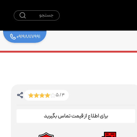
جستجو
09198817991
4 / 5
برای اطلاع از قیمت تماس بگیرید