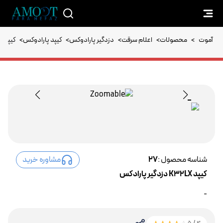
آموت
>
محصولات
>
اعلام سرقت
>
دزدگیر پارادوکس
>
کیپد پارادوکس
>
کیپد K32LX دزدگیر پارادکس
شناسه محصول :
27
مشاوره خرید
کیپد K32LX دزدگیر پارادکس
-