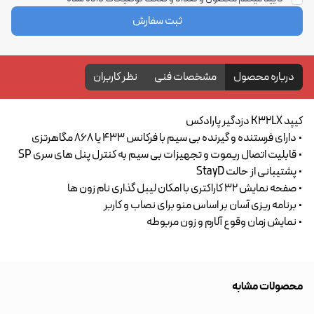
ثبت سفارش
درباره محصول
مشخصات فنی
نظر کاربران
کیپد K32LX دزدگیر پارادکس
• دارای فرستنده و گیرنده بی سیم با فرکانس 433 یا 868 مگاهرتزی
• قابلیت اتصال ریموت و تجهیزات بی سیم به کنترل پنل های سری SP
• پشتیبانی‌ از حالت StayD
• صفحه نمایش 32 کاراکتری با امکان لیبل گذاری نام زون ها
• برنامه ریزی آسان بر اساس منو برای نصاب و کاربر
• نمایش زمان وقوع آلارم و زون مربوطه
محصولات مشابه