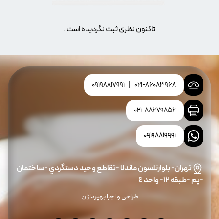
تاکنون نظری ثبت نگردیده است .
09198817991
|
021-86083968
021-88679856
09198819991
تهران- بلوارنلسون ماندلا -تقاطع وحيد دستگردي -ساختمان
-پم -طبقه ١٢- واحد ٤
طراحی و اجرا بهپردازان