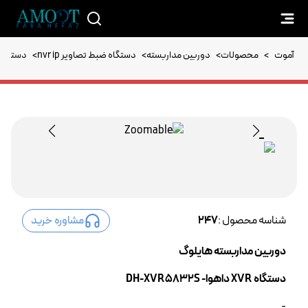
آموت
>
محصولات
>
دوربین مداربسته
>
دستگاه ضبط تصاویر nvr ip
>
دستگاه XVR داهوا- -XVR5832S
شناسه محصول :
247
مشاوره خرید
دوربین مداربسته هایلوگ
دستگاه XVR داهوا- DH-XVR5832S
-