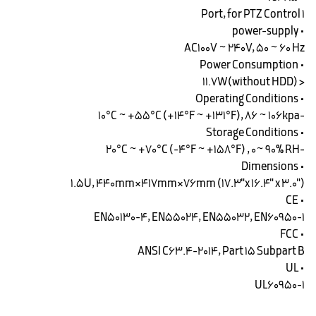
1 Port, for PTZ Control
• power-supply
AC100V ~ 240V, 50 ~ 60 Hz
• Power Consumption
< 11.7W(without HDD)
• Operating Conditions
-10°C ~ +55°C (+14°F ~ +131°F), 86 ~ 106kpa
• Storage Conditions
-20°C ~ +70°C (-4°F ~ +158°F) , 0~ 90% RH
• Dimensions
1.5U, 440mm×417mm×76mm (17.3"x 16.4" x 3.0")
• CE
EN50130-4, EN55024, EN55032, EN60950-1
• FCC
ANSI C63.4-2014, Part 15 Subpart B
• UL
UL60950-1