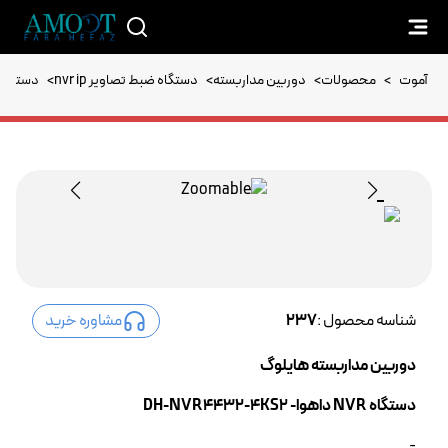
آموت
>
محصولات
>
دوربین مداربسته
>
دستگاه ضبط تصاویر nvr ip
>
دستگاه NVR داهوا- NVR4432-4KS2
شناسه محصول :
237
مشاوره خرید
دوربین مداربسته هایلوگ
دستگاه NVR داهوا- DH-NVR4432-4KS2
-