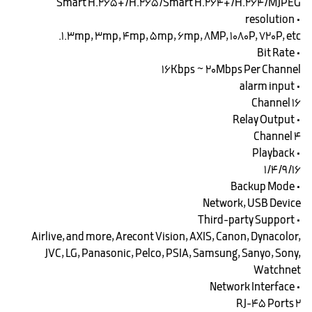
Smart H.265+/H.265/Smart H.264+/H.264/MJPEG
• resolution
1.3mp, 3mp, 4mp, 5mp, 6mp, 8MP, 1080P, 720P, etc.
• Bit Rate
16Kbps ~ 20Mbps Per Channel
• alarm input
16 Channel
• Relay Output
4 Channel
• Playback
1/4/9/16
• Backup Mode
Network, USB Device
• Third-party Support
Airlive, and more, Arecont Vision, AXIS, Canon, Dynacolor,
JVC, LG, Panasonic, Pelco, PSIA, Samsung, Sanyo, Sony,
Watchnet
• Network Interface
2 RJ-45 Ports