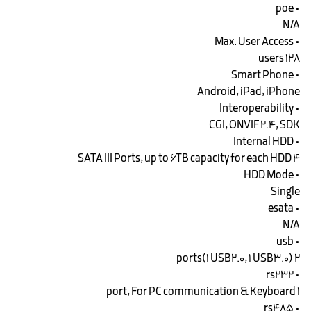
• poe
N/A
• Max. User Access
128 users
• Smart Phone
Android, iPad, iPhone
• Interoperability
CGI, ONVIF 2.4, SDK
• Internal HDD
4 SATA III Ports, up to 6TB capacity for each HDD
• HDD Mode
Single
• esata
N/A
• usb
2 ports(1 USB2.0, 1 USB3.0)
• rs232
1 port, For PC communication & Keyboard
• rs485