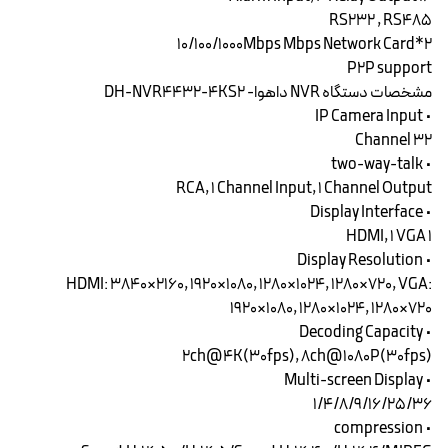
RS232 , RS485
2*10/100/1000Mbps Mbps Network Card
P2P support
مشخصات دستگاه NVR داهوا- DH-NVR4432-4KS2
• IP Camera Input
32 Channel
• two-way-talk
RCA, 1 Channel Input, 1 Channel Output
• Display Interface
1 HDMI, 1 VGA
• Display Resolution
HDMI: 3840×2160, 1920×1080, 1280×1024, 1280×720, VGA:
1920×1080, 1280×1024, 1280×720
• Decoding Capacity
2ch@4K(30fps), 8ch@1080P(30fps)
• Multi-screen Display
1/4/8/9/16/25/36
• compression