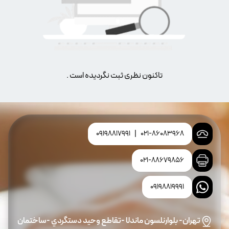
تاکنون نظری ثبت نگردیده است .
09198817991
|
021-86083968
021-88679856
09198819991
تهران- بلوارنلسون ماندلا -تقاطع وحيد دستگردي -ساختمان