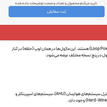
تایید میکنم محصول و تعداد و صحت توضیحات داده شده
ثبت سفارش
ماژول‌های کنترل و مانیتورینگ آدرس‌پذیر سری 40000-M، نمایانگر جدیدترین فناوری در زمینه ماژول‌های تغذیه‌شونده از لوپ (Loop Powered) هستند. این ماژول‌ها در همان لوپ (حلقه) در کنار
این تنوع گسترده در پیکربندی، ماژول‌ها را قادر می‌سازد تا نیازهای طیف وسیعی از کاربردها را برآورده سازند؛ از جمله: کنترل آسانسور، کنترل سیستم‌های هوارسان (AHU)، سیستم‌های اسپرینکلر و