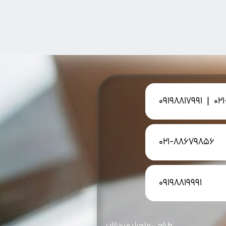
09198817991
|
02
021-88679856
09198819991
طراحی و اجرا بهپردازان