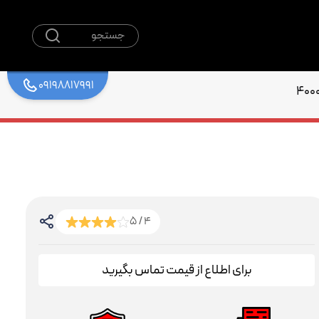
جستجو
09198817991
4 / 5
برای اطلاع از قیمت تماس بگیرید