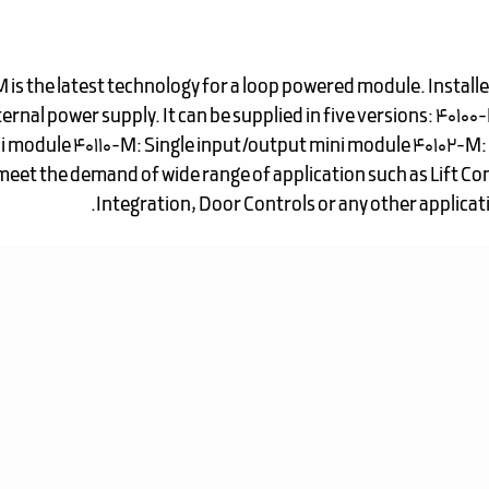
s the latest technology for a loop powered module. Installe
ernal power supply. It can be supplied in five versions: 4010
 module 40110-M: Single input/output mini module 40102-M: 
et the demand of wide range of application such as Lift Con
Integration, Door Controls or any other applicat