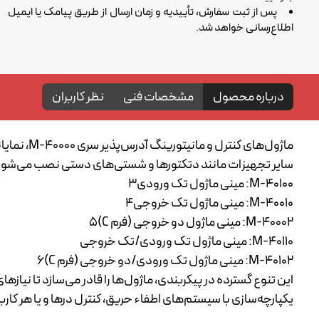
پس از ثبت سفارش، تأییدیه و زمان ارسال از طریق پیامک یا ایمیل
اطلاع‌رسانی خواهد شد.
درباره محصول
مشخصات فنی
نظر کاربران
سایر تجهیزات مانند دتکتورها و شستی‌های دستی نصب می‌شوند و بدون نیاز به هیچ‌گونه 
40100-M: مینی ماژول تک ورودی3
40010-M: مینی ماژول تک خروجی4
40002-M: مینی ماژول دو خروجی (فرم C)5
40110-M: مینی ماژول تک ورودی/تک خروجی
40102-M: مینی ماژول تک ورودی/دو خروجی (فرم C)6
یکپارچه‌سازی با سیستم‌های اطفاء حریق، کنترل درها و یا هر کاربرد دیگری که