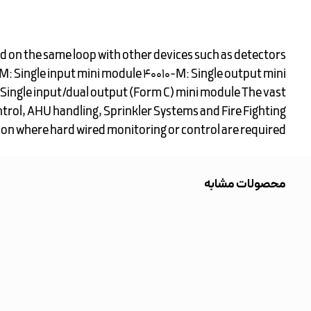
d on the same loop with other devices such as detectors
0-M: Single input mini module 40010-M: Single output mini
Single input/dual output (Form C) mini module The vast
trol, AHU handling, Sprinkler Systems and Fire Fighting
ion where hard wired monitoring or control are required.
محصولات مشابه