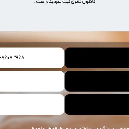
تاکنون نظری ثبت نگردیده است .
1-86083968