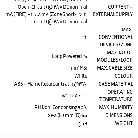
3.8 mA (Quiescent) – 5.8 mA (Zone
Open-Circuit) @ 28 V DC nominal
CURRENT –
26.3 mA (FIRE) – 30.8 mA (Zone Short-
EXTERNAL SUPPLY
Circuit) @ 28 V DC nominal
MAX.
32
CONVENTIONAL
DEVICES/ ZONE
MAX. NO. OF
20 Loop Powered
MODULES/ LOOP
2.5 mm²
MAX. CABLE SIZE
White
COLOUR
ABS – Flame Retardant rating 94V0
CASE MATERIAL
OPERATING
-10ºC to 50ºC
TEMPERATURE
95% RH Non-Condensing
MAX. HUMIDITY
100 (D) x 48 (H) mm
DIMENSIONS
109 g
WEIGHT