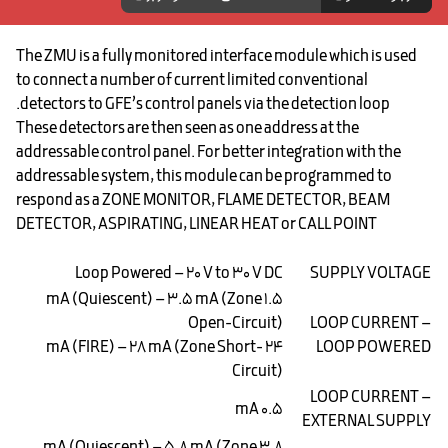
The ZMU is a fully monitored interface module which is used
to connect a number of current limited conventional
detectors to GFE’s control panels via the detection loop.
These detectors are then seen as one address at the
addressable control panel. For better integration with the
addressable system, this module can be programmed to
respond as a ZONE MONITOR, FLAME DETECTOR, BEAM
DETECTOR, ASPIRATING, LINEAR HEAT or CALL POINT
Loop Powered – 20 V to 30 V DC
SUPPLY VOLTAGE
1.5 mA (Quiescent) – 3.5 mA (Zone
Open-Circuit)
LOOP CURRENT –
24 mA (FIRE) – 28 mA (Zone Short-
LOOP POWERED
Circuit)
LOOP CURRENT –
0.5 mA
EXTERNAL SUPPLY