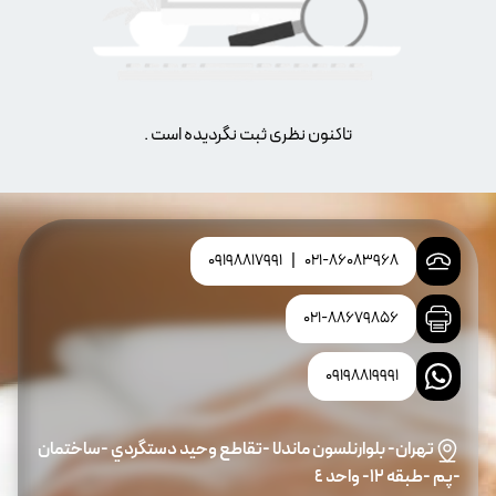
تاکنون نظری ثبت نگردیده است .
09198817991
|
021-86083968
021-88679856
09198819991
تهران- بلوارنلسون ماندلا -تقاطع وحيد دستگردي -ساختمان
-پم -طبقه ١٢- واحد ٤