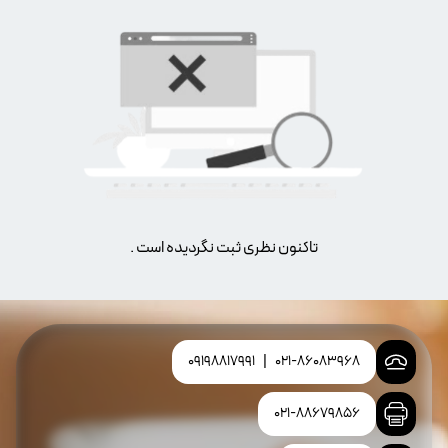
تاکنون نظری ثبت نگردیده است .
09198817991
|
021-86083968
021-88679856