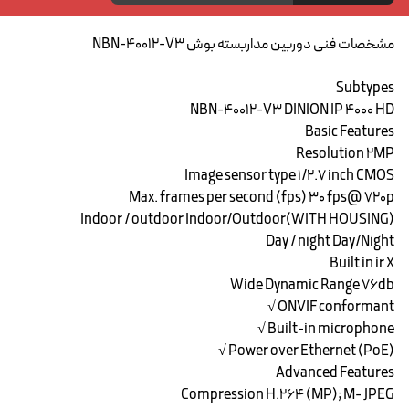
مشخصات فنی دوربین مداربسته بوش NBN-40012-V3
Subtypes
NBN-40012-V3 DINION IP 4000 HD
Basic Features
Resolution ۲MP
Image sensor type ۱/۲.۷ inch CMOS
Max. frames per second (fps) ۳۰ fps@ 720p
Indoor / outdoor Indoor/Outdoor(WITH HOUSING)
Day / night Day/Night
Built in ir X
Wide Dynamic Range ۷۶db
ONVIF conformant √
Built-in microphone √
Power over Ethernet (PoE) √
Advanced Features
Compression H.264 (MP); M- JPEG