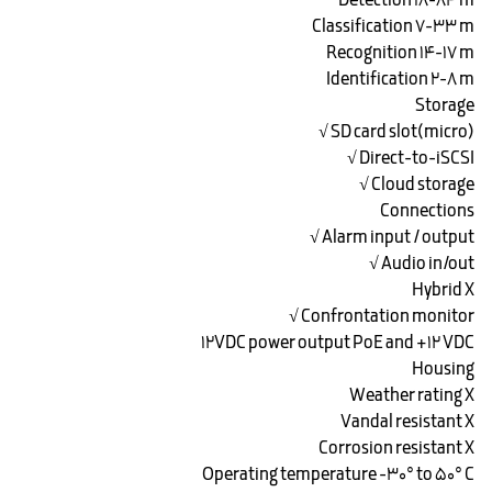
Detection ۱۸-۸۴ m
Classification ۷-۳۳ m
Recognition ۱۴-۱۷ m
Identification ۲-۸ m
Storage
(micro)SD card slot √
Direct-to-iSCSI √
Cloud storage √
Connections
Alarm input / output √
Audio in/out √
Hybrid X
Confrontation monitor √
۱۲VDC power output PoE and +12 VDC
Housing
Weather rating X
Vandal resistant X
Corrosion resistant X
Operating temperature -۳۰° to 50° C