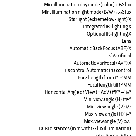
Min. illumination day mode (color) ۰.۲۵ lux
Min. Illumination night mode (B/W) ۰.۰۵ lux
Starlight (extreme low-light) X
Integrated IR-lighting X
Optional IR-lighting X
Lens
Automatic Back Focus (ABF) X
Varifocal √
Automatic Varifocal (AVF) X
Iris control Automatic iris control
Focal length from ۳.۳ MM
Focal length till ۱۲ MM
Horizontal Angle of View (HAoV) ۳۴° – ۱۱۰°
Min. view angle (H) ۳۴°
Min. view angle (V) ۱۸º
Max. view angle (H) ۱۱۰°
Max. view angle (V) ۵۸º
DCRI distances (in m with 100 lux illumination)