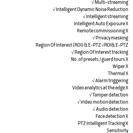
Multi-streaming √
Intelligent Dynamic Noise Reduction √
Intelligent streaming √
Intelligent Auto Exposure X
Remote commissioning X
Privacy masking √
Region Of Interest (ROI) & E-PTZ √ROI& E-PTZ
Region Of Interest tracking √
No. of presets / guard tours X
Wiper X
Thermal X
Alarm triggering √
Video analytics at the edge X
Tamper detection √
Video motion detection √
Audio detection √
Face detection X
PTZ Intelligent Tracking X
Sensitivity