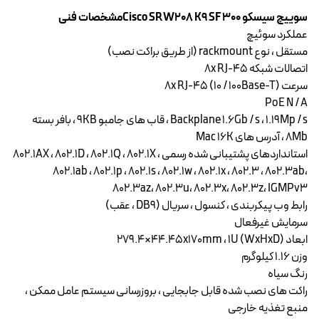
سوییچ سیسکو Cisco SRW208 K9 SF 300مشخصات فنی
عملکرد سوئیچ
مستقل ، نوع rackmount (از طریق براکت نصب)
اتصالات شبکه ۸x RJ-45
سرعت ۸x RJ-45 (10 / 100Base-T)
PoE N / A
Backplane 1.6Gb / s ، ۱.۱۹Mp / s ، قاب های جامبو ۹KB ، بافر بسته
۸Mb ، آدرس های Mac 16K
استانداردهای پشتیبانی شده رسمی ۸۰۲.۱AX ، ۸۰۲.۱D ، ۸۰۲.۱Q ، ۸۰۲.۱X ،
۸۰۲.۱ab ، ۸۰۲.۱p ، ۸۰۲.۱s ، ۸۰۲.۱w ، ۸۰۲.۱x ، ۸۰۲.۳ ، ۸۰۲.۳ab،
۸۰۲.۳az، ۸۰۲.۳u، ۸۰۲.۳x، ۸۰۲.۳z، IGMPv3
رابط وب پیکربندی ، کنسول ، سریال (DB9 ، عقب)
سرمایش غیرفعال
ابعاد (WxHxD) 279.4×44.45x170mm ، ۱U
وزن ۱.۱۶ کیلوگرم
رنگ سیاه
راکت های نصب شده قابل جابجایی ، بروزرسانی سیستم عامل ممکن ،
منبع تغذیه خارجی