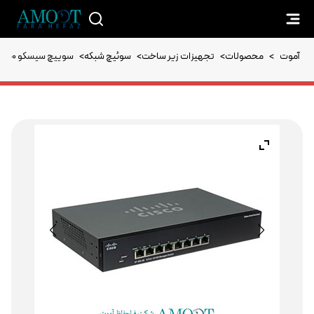
آموت
>
محصولات
>
تجهیزات زیر ساخت
>
سوئیچ شبکه
>
سوییچ سیسکو Cisco SRW208 K9 SF 300