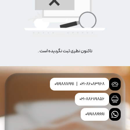
تاکنون نظری ثبت نگردیده است .
09198817991
|
021-86083968
021-88679856
09198819991