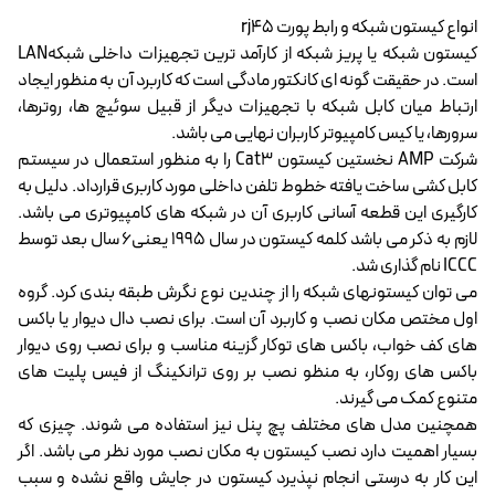
انواع کیستون شبکه و رابط پورت rj45
کیستون شبکه یا پریز شبکه از کارآمد ترین تجهیزات داخلی شبکهLAN
است. در حقیقت گونه ای کانکتور مادگی است که کاربرد آن به منظور ایجاد
ارتباط میان کابل شبکه با تجهیزات دیگر از قبیل سوئیچ ها، روترها،
سرورها، یا کیس کامپیوتر کاربران نهایی می باشد.
شرکت AMP نخستین کیستون Cat3 را به منظور استعمال در سیستم
کابل کشی ساخت یافته خطوط تلفن داخلی مورد کاربری قرارداد. دلیل به
کارگیری این قطعه آسانی کاربری آن در شبکه های کامپیوتری می باشد.
لازم به ذکر می باشد کلمه کیستون در سال 1995 یعنی6 سال بعد توسط
ICCC نام گذاری شد.
می توان کیستونهای شبکه را از چندین نوع نگرش طبقه بندی کرد. گروه
اول مختص مکان نصب و کاربرد آن است. برای نصب دال دیوار یا باکس
های کف خواب، باکس های توکار گزینه مناسب و برای نصب روی دیوار
باکس های روکار، به منظو نصب بر روی ترانکینگ از فیس پلیت های
متنوع کمک می گیرند.
همچنین مدل های مختلف پچ پنل نیز استفاده می شوند. چیزی که
بسیار اهمیت دارد نصب کیستون به مکان نصب مورد نظر می باشد. اگر
این کار به درستی انجام نپذیرد کیستون در جایش واقع نشده و سبب