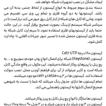
ایجاد مشکل در نصب تجهیزات شبکه خواهد شد.
دسته بندی سوم مربوط به انواع کیستون از لحاظ جنس بدنه آن می
باشد. کیستونها به دو گروه فلزی و تمام پی وی سی تقسیم می
شوند.زمانی که کابل های شبکه از کنار کابل برق عبور می کند نیاز است تا در
سرتاسر شبکه سیستم ارتینگ بصورت صحیح برقرار گردد. در این حالت
حتما باید از کیستونهای فلزی استفاده نمود تا سیم ارت کابل شبکه به
بدنه فلزی کیستون متصل شده تا مسیر عبور جریانات القایی تا چاه ارت
کامل شود.
کیستون 180 درجه Cat6 UTP
کیستون (Keystone) شبکه برای اتصال انواع روتر، مودم، سوییچ و … به
پچ پنل یا پریزهای روکار استفاده میشود. این ماژول در واقع مادگی کابل
شبکه است و کاربر میتواند از آن برای فراهم آوردن محل نصب سوکت
استفاده کند. کیستون ها در 2 رده cat5e و cat6 موجود میباشند.
تمام کیستون ها دارای جدول رنگ میباشد که شما را نسبت به شیوهی
صحیح اتصال کابلها به کیستون راهنمایی می کند.
کیستون ها سازگار با انواع پچ پنل،کابل و پریز روکار میباشد.
کیستون در 2 نوع شیلد دار و بدون شیلد و در 2 مدل 90 درجه و180 درجه