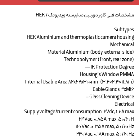
مشخصات فنی کاور دوربین مداربسته ویدیوتک / HEK
Subtypes
HEK Aluminium and thermoplastic camera housing
Mechanical
Material Aluminium (body, external slide)
Technopolymer (front, rear zone)
IK Protection Degree —
Housing’s Window PMMA
Internal Usable Area ۸۲x62x300mm (3.2×2.4×11.8in)
Cable Glands ۳xM16
Glass Cleaning Device –
Electrical
Supply voltage/current consumption ۱۲Vdc, 1.6A max
۲۴Vac, 0.85A max, 50/60H
۱۲۰Vac, 0.35A max, 50/60Hz
۲۳۰Vac, 0.18A max, 50/60Hz