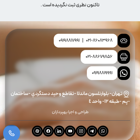
تاکنون نظری ثبت نگردیده است .
09198817991
|
021-86083968
021-88679856
09198819991
تهران- بلوارنلسون ماندلا -تقاطع وحيد دستگردي -ساختمان
-پم -طبقه ١٢- واحد ٤
طراحی و اجرا بهپردازان