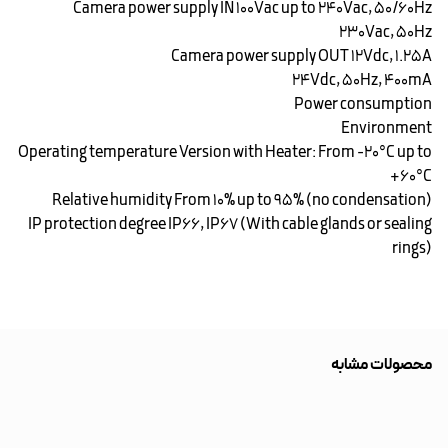
Camera power supply IN ۱۰۰Vac up to 240Vac, 50/60Hz
۲۳۰Vac, 50Hz
Camera power supply OUT ۱۲Vdc, 1.25A
۲۴Vdc, 50Hz, 400mA
Power consumption
Environment
Operating temperature Version with Heater: From -20°C up to
+60°C
Relative humidity From 10% up to 95% (no condensation)
IP protection degree IP66, IP67 (With cable glands or sealing
rings)
محصولات مشابه