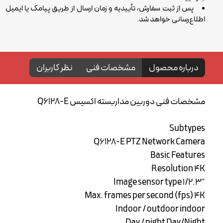
پس از ثبت سفارش، تأییدیه و زمان ارسال از طریق پیامک یا ایمیل
اطلاع‌رسانی خواهد شد.
درباره محصول
مشخصات فنی
نظر کاربران
مشخصات فنی دوربین مداربسته اکسیس Q6128-E
Subtypes
Q6128-E PTZ Network Camera
Basic Features
Resolution ۴K
Image sensor type ۱/۲.۳″
Max. frames per second (fps) ۴K
Indoor / outdoor indoor
Day / night Day/Night