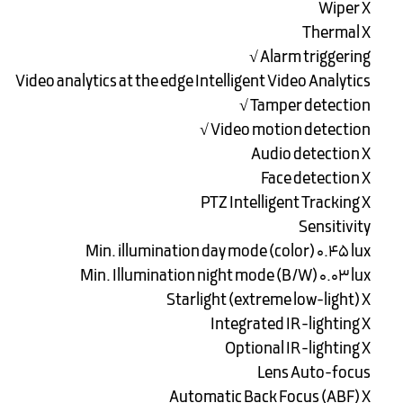
Wiper X
Thermal X
Alarm triggering √
Video analytics at the edge Intelligent Video Analytics
Tamper detection √
Video motion detection √
Audio detection X
Face detection X
PTZ Intelligent Tracking X
Sensitivity
Min. illumination day mode (color) ۰.۴۵ lux
Min. Illumination night mode (B/W) ۰.۰۳ lux
Starlight (extreme low-light) X
Integrated IR-lighting X
Optional IR-lighting X
Lens Auto-focus
Automatic Back Focus (ABF) X