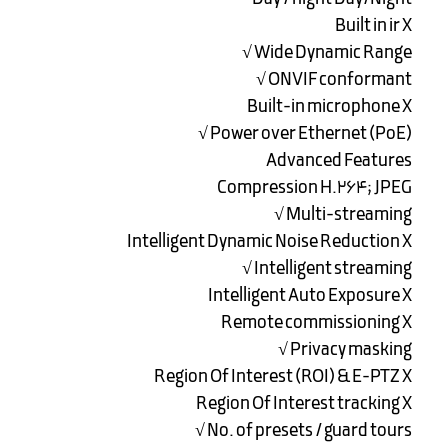
Built in ir X
Wide Dynamic Range √
ONVIF conformant √
Built-in microphone X
Power over Ethernet (PoE) √
Advanced Features
Compression H.264; JPEG
Multi-streaming √
Intelligent Dynamic Noise Reduction X
Intelligent streaming √
Intelligent Auto Exposure X
Remote commissioning X
Privacy masking √
Region Of Interest (ROI) & E-PTZ X
Region Of Interest tracking X
No. of presets / guard tours √