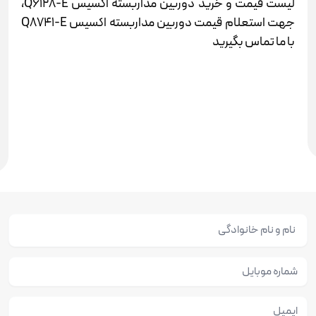
لیست قیمت و خرید دوربین مداربسته اکسیس Q6128-E،
جهت استعلام قیمت دوربین مداربسته اکسیس Q8741-E
با ما تماس بگیرید