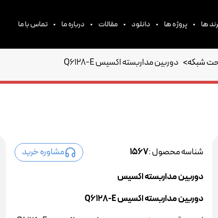
•
•
•
•
•
ند ها
پروژه ها
دانلود
مقالات
درباره ما
تماس با ما
حت شبکه
>
دوربین مداربسته اکسیس Q6128-E
شناسه محصول :
1567
مشاوره خرید
دوربین مداربسته اکسیس
دوربین مداربسته اکسیس Q6128-E