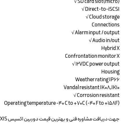
(micro)SD card slot √
Direct-to-iSCSI √
Cloud storage √
Connections
Alarm input / output √
Audio in/out √
Hybrid X
Confrontation monitor X
۱۲VDC power output √
Housing
Weather rating IP66
Vandal resistant IK08,IK10
Corrosion resistant √
Operating temperature -۴۰ C to +70C (-40 F to +158F)
جهت دریافت مشاوره فنی و بهترین قیمت
دوربین اکسیس
AXIS شرکت آموت در خدمت شماست .