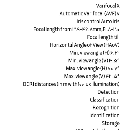
Varifocal X
Automatic Varifocal (AVF) v
Iris control Auto Iris
Focal length from ۳.۹-۴۶.۸mm,F1.8-2.0
Focal length till
Horizontal Angle of View (HAoV)
Min. view angle (H) ۶.۲°
Min. view angle (V) ۳.۵°
Max. view angle (H) ۷۰.۷°
Max. view angle (V) ۴۳.۵°
DCRI distances (in m with 100 lux illumination)
Detection
Classification
Recognition
Identification
Storage