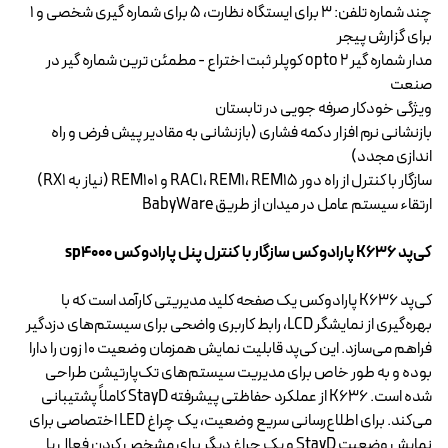
چند شماره تلفن: 3 برای ایستگاه نظارت، 5 برای شماره گیری شخصی و 1
برای گزارش پیجر
مدار شماره گیر 2 opto کوپلر ثبت اختراع - مطمئن ترین شماره گیر در
صنعت
ویژگی خودکار صرفه جویی در تابستان
بازنشانی نرم افزار دکمه فشاری (بازنشانی به مقادیر پیش فرض و راه
اندازی مجدد)
سازگار با کنترل از راه دور RAC1، REM1، REM15 و REM101 (نیاز به RX1)
ارتقاء سیستم عامل در میدان از طریق BabyWare
کی‌پد K636 پارادوکس سازگار با کنترل پنل پارادوکس sp4000
کی‌پد K636 پارادوکس یک صفحه کلید مدیریتی کارآمد است که با
بهره‌گیری از نمایشگر LCD، رابط کاربری واضحی برای سیستم‌های دزدگیر
فراهم می‌سازد. این کی‌پد قابلیت نمایش همزمان وضعیت ۱۰ زون را دارا
بوده و به طور خاص برای مدیریت سیستم‌های تک‌پارتیشن طراحی
شده است. K636 از عملکرد حفاظتی پیشرفته StayD کاملاً پشتیبانی
می‌کند. برای اطلاع‌رسانی سریع وضعیت، یک چراغ LED اختصاصی برای
نمایش وضعیت StayD و یک چراغ دیگر برای مشخص کردن فعال یا