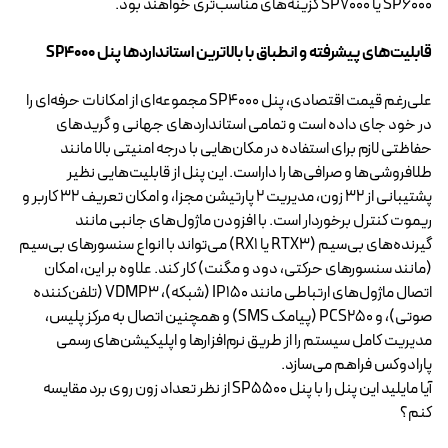
SP6000 یا SP7000 گزینه‌های مناسب‌تری خواهند بود.
قابلیت‌های پیشرفته و انطباق با بالاترین استانداردها پنل SP4000
علی‌رغم قیمت اقتصادی، پنل SP4000 مجموعه‌ای از امکانات حرفه‌ای را
در خود جای داده است و تمامی استانداردهای جهانی و گریدهای
حفاظتی لازم برای استفاده در مکان‌هایی با درجه امنیتی بالا مانند
طلافروشی‌ها و صرافی‌ها را داراست. این پنل از قابلیت‌هایی نظیر
پشتیبانی از ۳۲ زون، مدیریت ۲ پارتیشن مجزا، و امکان تعریف ۳۲ کاربر و
ریموت کنترل برخوردار است. با افزودن ماژول‌های جانبی مانند
گیرنده‌های بی‌سیم (RTX3 یا RX1) می‌تواند با انواع سنسورهای بی‌سیم
(مانند سنسورهای حرکتی، دود و مگنت) کار کند. علاوه بر این، امکان
اتصال ماژول‌های ارتباطی مانند IP150 (شبکه)، VDMP3 (تلفن‌کننده
صوتی)، و PCS250 (پیامک SMS) و همچنین اتصال به مرکز پلیس،
مدیریت کامل سیستم را از طریق نرم‌افزارها و اپلیکیشن‌های رسمی
پارادوکس فراهم می‌سازد.
آیا مایلید این پنل را با پنل SP5500 از نظر تعداد زون روی برد مقایسه
کنم؟