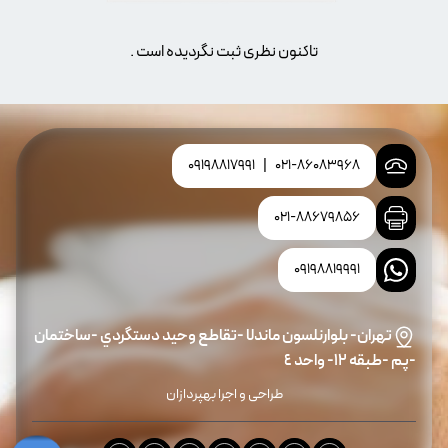
تاکنون نظری ثبت نگردیده است .
09198817991
|
021-86083968
021-88679856
09198819991
تهران- بلوارنلسون ماندلا -تقاطع وحيد دستگردي -ساختمان
-پم -طبقه ١٢- واحد ٤
طراحی و اجرا بهپردازان