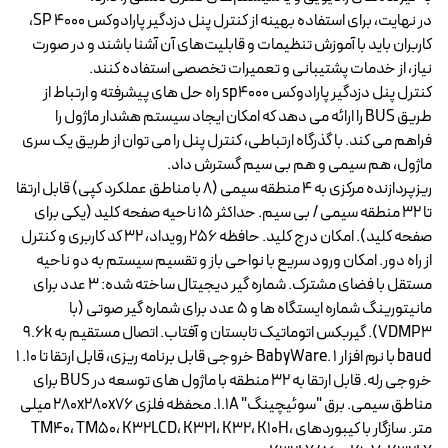
در نهایت، برای استفاده بهینه از کنترل پنل دزدگیر پارادوکس SP 4000،
کاربران باید با آموزش تنظیمات و قابلیت‌های آن آشنا باشند و در صورت
نیاز، از خدمات پشتیبانی و تعمیرات تخصصی استفاده کنند.
کنترل پنل دزدگیر پارادوکس sp4000 راه حل های پیشرفته و ارتباط از
طریق BUS را ارائه می دهد که امکان ایجاد سیستم هشدار ماژول را
فراهم می کند. با گذرگاه ارتباطی، کنترل پنل را می توان از طریق یک سری
ماژول، هم سیمی و هم بی سیم گسترش داد.
ریزپردازنده مرکزی به 4 منطقه سیمی (8 با مناطق عملکرد کپی) قابل ارتقا
تا 32 منطقه سیمی / بی سیم. حداکثر 15 ناحیه صفحه کلید (یکی برای
صفحه کلید). امکان درج کلید. حافظه 256 رویداد، 32 کد کاربری و کنترل
از راه دور. امکان ورود سریع با نواحی باز و تقسیم سیستم به دو ناحیه
مستقل با فضای مشترک. شماره گیر دیجیتال ساخته شده: 3 عدد برای
مانیتورینگ شماره ایستگاه ها و 5 عدد برای شماره گیر صوتی (با
VDMP3). گیربکس اتوماتیک تابستان و آفتاب. اتصال مستقیم به 9.6k
baud با نرم افزار BabyWare. 1 خروجی قابل برنامه ریزی، قابل ارتقا تا 10. 1
خروجی رله. قابل ارتقا به 32 منطقه با ماژول های توسعه در BUS برای
مناطق سیمی. برق "سوئیچینگ" 1.1A. محفظه فلزی 280x280x76 میلی
متر. سازگار با کیبوردهای TM40، TM50، K32LCD، K32I، K32، K10H،