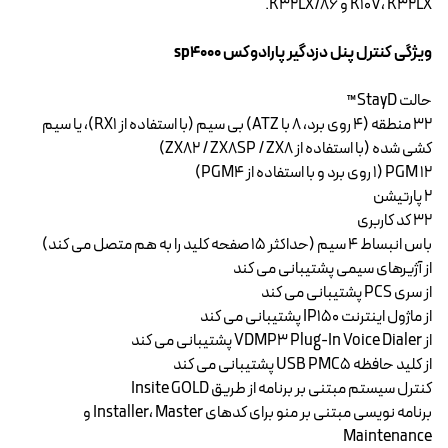
K10V، K32LX و K32LX/86.
ویژگی کنترل پنل دزدگیر پارادوکس sp4000
حالت StayD™
32 منطقه (4 روی برد، 8 با ATZ) بی سیم (با استفاده از RX1)، یا سیم
کشی شده (با استفاده از ZX82 / ZX8SP / ZX8)
12 PGM (1 روی برد و با استفاده از PGM4)
2 پارتیشن
32 کد کاربری
باس انبساط 4 سیم (حداکثر 15 صفحه کلید را به هم متصل می کند)
از آژیرهای سیمی پشتیبانی می کند
از سری PCS پشتیبانی می کند
از ماژول اینترنت IP150 پشتیبانی می کند
از VDMP3 Plug-In Voice Dialer پشتیبانی می کند
از کلید حافظه USB PMC5 پشتیبانی می کند
کنترل سیستم مبتنی بر برنامه از طریق Insite GOLD
برنامه نویسی مبتنی بر منو برای کدهای Installer، Master و
Maintenance